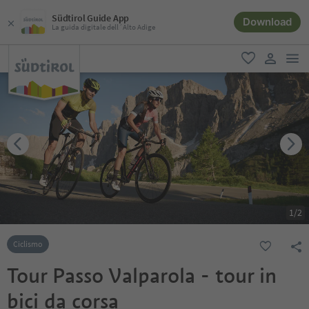
Südtirol Guide App
Download
La guida digitale dell´Alto Adige
men
favoriti
user lin
1
/
2
Ciclismo
Tour Passo Valparola - tour in
bici da corsa