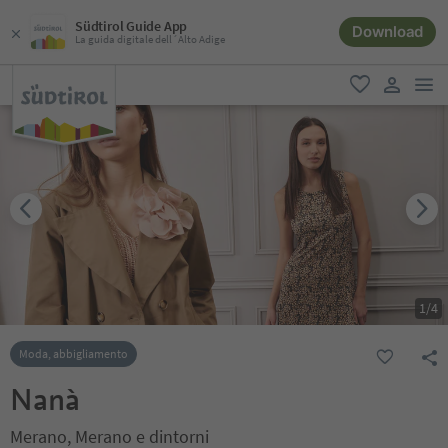
Südtirol Guide App
Download
La guida digitale dell´Alto Adige
men
favoriti
user lin
1
/
4
Moda, abbigliamento
Nanà
Merano, Merano e dintorni