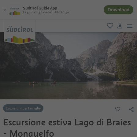
Südtirol Guide App
Download
La guida digitale dell´Alto Adige
men
favoriti
user lin
Escursioni per famiglie
Escursione estiva Lago di Braies
- Monguelfo