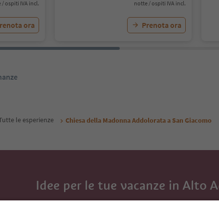
 / ospiti IVA incl.
notte / ospiti IVA incl.
renota ora
Prenota ora
inanze
Tutte le esperienze
Chiesa della Madonna Addolorata a San Giacomo
Idee per le tue vacanze in Alto 
Con la newsletter dell’Alto Adige ricevi consigli per l