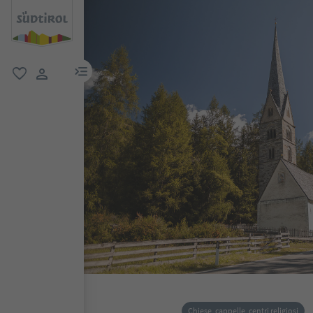
menu link
favoriti
user link
Chiese, cappelle, centri religiosi