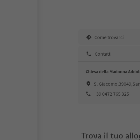
Come trovarci
Contatti
Chiesa della Madonna Addol
S. Giacomo,39049,San 
+39 0472 765 325
Trova il tuo all