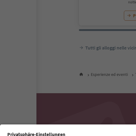
notte
P
Tutti gli alloggi nelle vic
Esperienze ed eventi