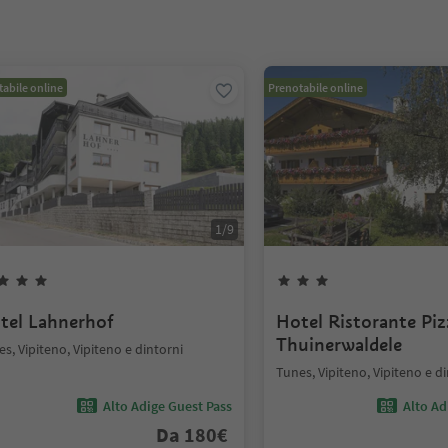
abile online
Prenotabile online
1
/
9
tel Lahnerhof
Hotel Ristorante Piz
Thuinerwaldele
s, Vipiteno, Vipiteno e dintorni
Tunes, Vipiteno, Vipiteno e d
Alto Adige Guest Pass
Alto Ad
Da
180
€