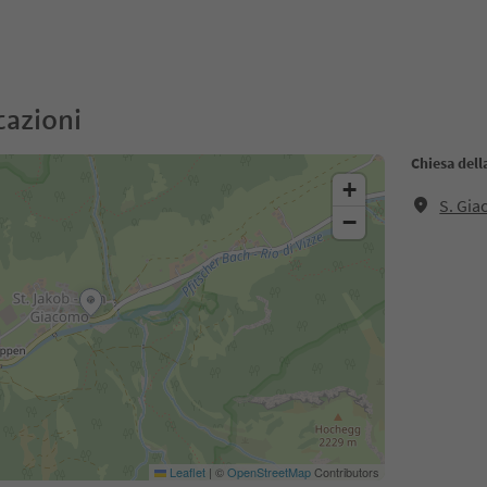
cazioni
Chiesa del
+
S. Gia
−
Leaflet
|
©
OpenStreetMap
Contributors