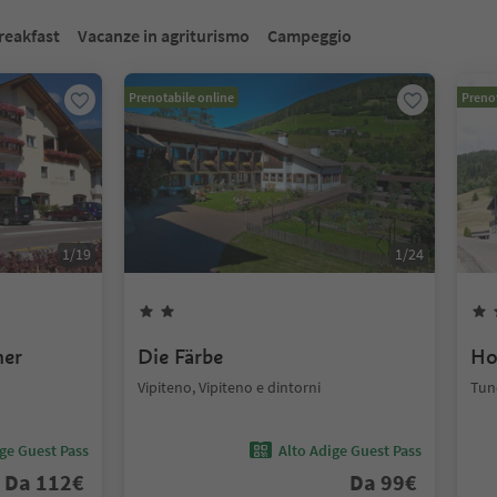
reakfast
Vacanze in agriturismo
Campeggio
Prenotabile online
Prenot
1
/
19
1
/
24
mer
Die Färbe
Ho
Vipiteno, Vipiteno e dintorni
Tune
ige Guest Pass
Alto Adige Guest Pass
Da
112
€
Da
99
€