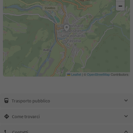
−
Leaflet
|
©
OpenStreetMap
Contributors
Trasporto pubblico
Come trovarci
Contatti