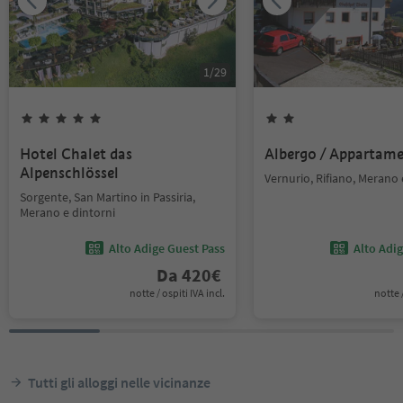
1
/
29
Hotel Chalet das
Albergo / Appartam
Alpenschlössel
Vernurio, Rifiano, Merano 
Sorgente, San Martino in Passiria,
Merano e dintorni
Alto Adige Guest Pass
Alto Adi
Da
420
€
notte / ospiti IVA incl.
notte /
Tutti gli alloggi nelle vicinanze