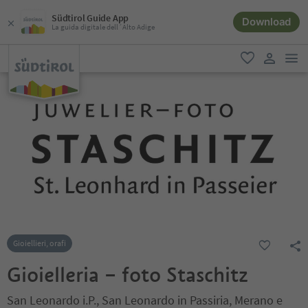
Südtirol Guide App
Download
La guida digitale dell´Alto Adige
men
favoriti
user lin
Gioiellieri, orafi
Gioielleria – foto Staschitz
San Leonardo i.P., San Leonardo in Passiria, Merano e