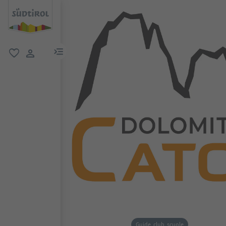
menu link
favoriti
user link
Guide, club, scuole