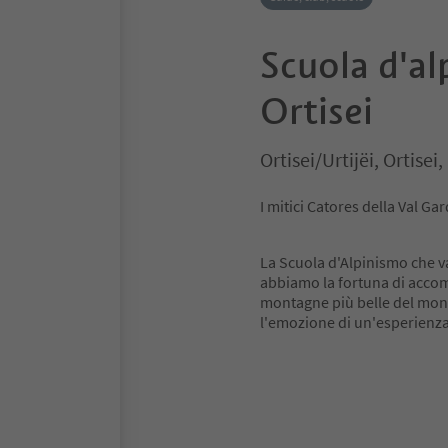
Scuola d'al
Ortisei
Ortisei/Urtijëi, Ortise
I mitici Catores della Val Ga
La Scuola d'Alpinismo che v
abbiamo la fortuna di accomp
montagne più belle del mond
l'emozione di un'esperienza