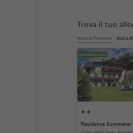
Trova il tuo all
Hotel & Pensione
Bed & B
Prenotabile online
Residence Summerer
S. Vito - Sesto, Sesto, Regione