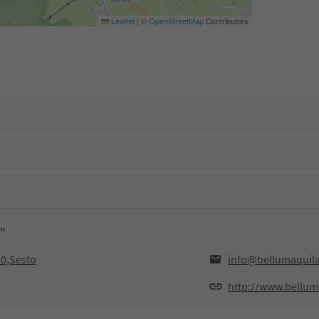
Leaflet
|
©
OpenStreetMap
Contributors
m"
30,Sesto
info@bellumaquila
http://www.bellum