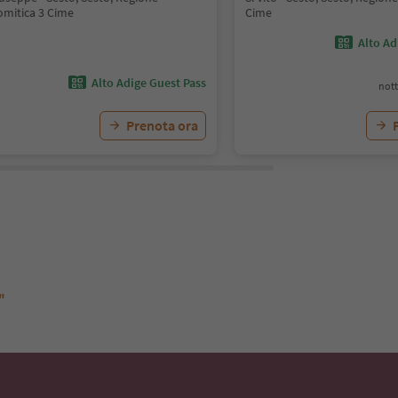
omitica 3 Cime
Cime
Alto Ad
Alto Adige Guest Pass
nott
Prenota ora
"