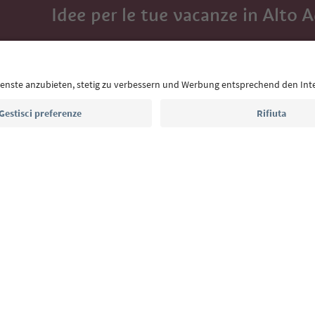
Idee per le tue vacanze in Alto 
Con la newsletter dell’Alto Adige ricevi consigli per l
eventi da non perdere e ricette tipiche.
Indirizzo e-mail*
Iscriviti alla newsletter