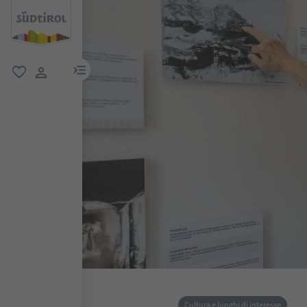
menu link
favoriti
user link
Cultura e luoghi di interesse