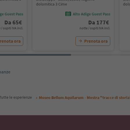
dolomitica 3 Cime
dol
ige Guest Pass
Alto Adige Guest Pass
Da
65
€
Da
177
€
 / ospiti IVA incl.
notte / ospiti IVA incl.
renota ora
Prenota ora
inanze
Tutte le esperienze
Museo Bellum Aquilarum - Mostra "tracce di storia