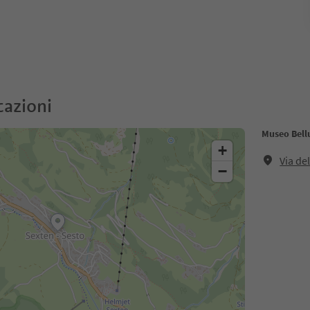
cazioni
Museo Bell
+
Via de
−