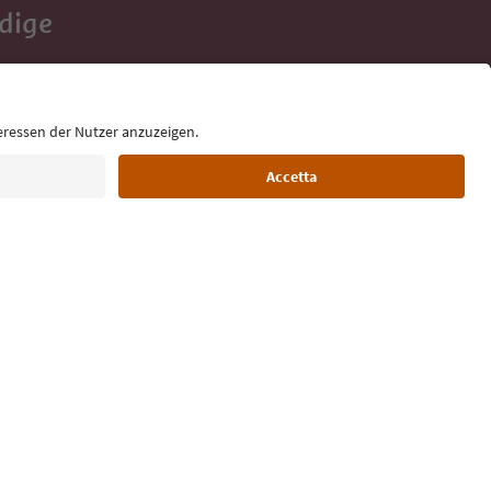
Adige
e tue vacanze,
Lingua: Italiano