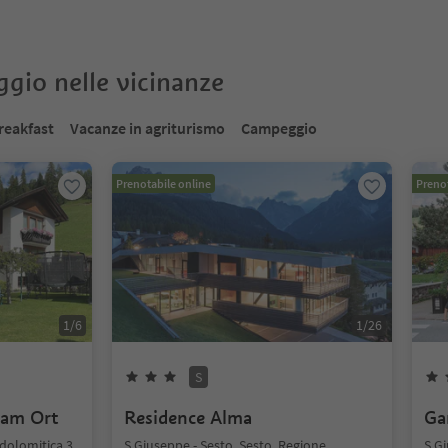
oggio nelle vicinanze
reakfast
Vacanze in agriturismo
Campeggio
Prenotabile online
Prenot
1
/
6
1
/
26
S
 am Ort
Residence Alma
Ga
 dolomitica 3
S.Giuseppe - Sesto, Sesto, Regione
S.Gi