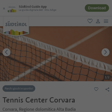
Südtirol Guide App
Download
La guida digitale dell´Alto Adige
men
favoriti
user lin
1
/
2
Parchi giochi e sportivi
Tennis Center Corvara
Corvara, Regione dolomitica Alta Badia