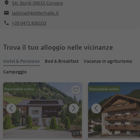
Str. Burjé,39033,Corvara
ladinia@kletterhalle.it
+39 0471 836103
Trova il tuo alloggio nelle vicinanze
Hotel & Pensione
Bed & Breakfast
Vacanze in agriturismo
Campeggio
Prenotabile online
Prenotabile online
1
/
5