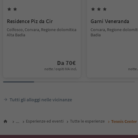
Residence Piz da Cir
Garni Veneranda
Colfosco, Corvara, Regione dolomitica
Corvara, Regione dolomiti
Alta Badia
Badia
Da
70
€
notte / ospiti IVA incl.
notte /
Tutti gli alloggi nelle vicinanze
...
Esperienze ed eventi
Tutte le esperienze
Tennis Center