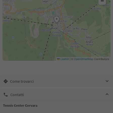
−
Leaflet
|
©
OpenStreetMap
Contributors
Come trovarci
Contatti
Tennis Center Corvara