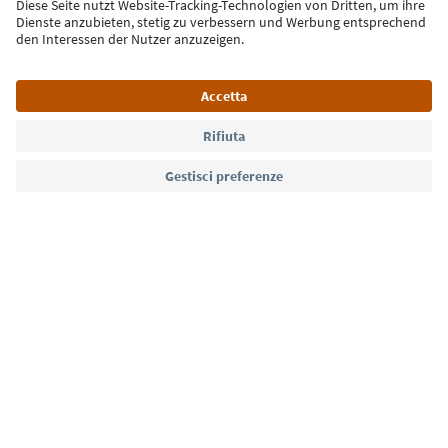
Iscriviti alla newsletter
Lingua: Italiano
Südtirol Guide App
FAQ
Contatti
Press
MICE
Privacy Policy
Termini e condizioni
Crediti
Cookie Policy