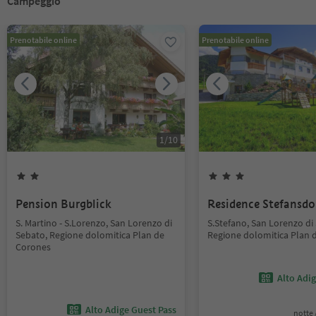
Campeggio
Prenotabile online
Prenotabile online
1
/
10
Pension Burgblick
Residence Stefansdo
S. Martino - S.Lorenzo, San Lorenzo di
S.Stefano, San Lorenzo di
Sebato, Regione dolomitica Plan de
Regione dolomitica Plan 
Corones
Alto Adi
Alto Adige Guest Pass
notte /