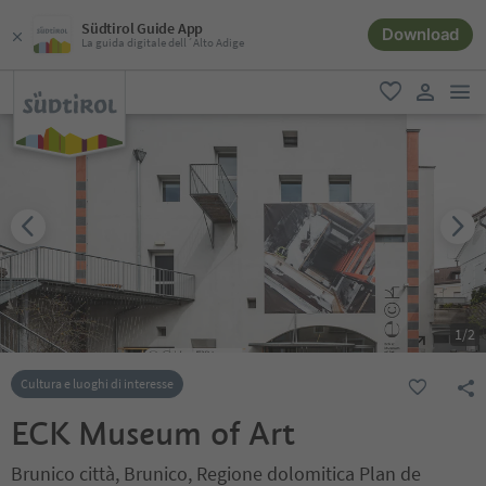
Südtirol Guide App
Download
La guida digitale dell´Alto Adige
men
favoriti
user lin
1
/
2
Cultura e luoghi di interesse
ECK Museum of Art
Brunico città, Brunico, Regione dolomitica Plan de