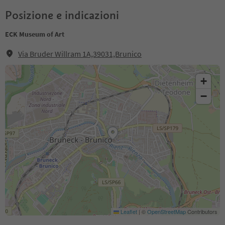
Posizione e indicazioni
ECK Museum of Art
Via Bruder Willram 1A,39031,Brunico
+
−
Leaflet
|
©
OpenStreetMap
Contributors