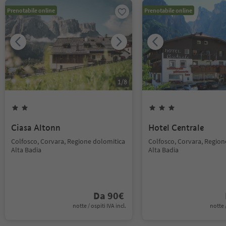
Prenotabile online
Prenotabile online
1
/
8
Ciasa Altonn
Hotel Centrale
Colfosco, Corvara, Regione dolomitica
Colfosco, Corvara, Region
Alta Badia
Alta Badia
Da
90
€
notte / ospiti IVA incl.
notte /