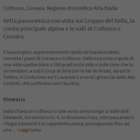
Colfosco, Corvara, Regione dolomitica Alta Badia
Vetta panoramica con vista sul Gruppo del Sella, la
cresta principale alpina e le valli di Colfosco e
Corvara.
Il Sassongher, apparentemente ripido ed inavvicinabile,
sovrasta i paesi di Corvara e Colfosco. Dalla sua cima si gode di
una vista spettacolare a 360 gradi sulla valle e sulle cime che la
circondano: a sud il Grup dl Sela con la Val de Misdé, ad est le
Tofane, il Conturines ed il Lavarela e a nord i ghiacciai delle Alpi
Centrali, che confinano con l'Austria.
Itinerario
Dalla chiesa di Colfosco si sale verso ovest lungo la Valle dell'
Edelweiß, sul sentiero nr. 4, in direzione Puez, olterpassando il
rifugio Edelweiß e la cappelletta votiva, proseguendo fino ad
una
...
Leggi tutto