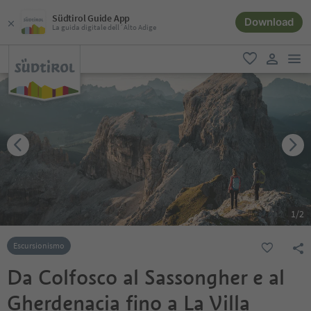
Südtirol Guide App
Download
La guida digitale dell´Alto Adige
men
favoriti
user lin
1
/
2
Escursionismo
Da Colfosco al Sassongher e al
Gherdenacia fino a La Villa