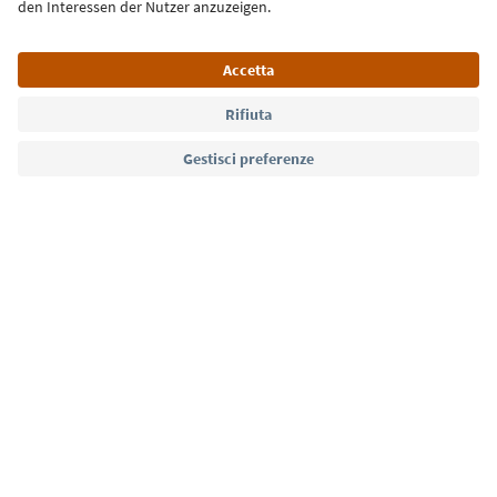
Lingua: Italiano
Südtirol Guide App
FAQ
Contatti
Press
MICE
Privacy Policy
Termini e condizioni
Crediti
Cookie Policy
Film commission
Chi siamo
Dichiarazione di accessibilità