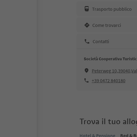
Trasporto pubblico
Come trovarci
Contatti
Società Cooperativa Turisti
Peterweg 10,39040,Val
+39 0472 840180
Trova il tuo all
Hotel & Pensione
Bed & B