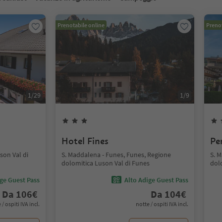
Prenotabile online
Prenot
1
/
29
1
/
9
Hotel Fines
Pe
son Val di
S. Maddalena - Funes, Funes, Regione
S. 
dolomitica Luson Val di Funes
dol
ige Guest Pass
Alto Adige Guest Pass
Da
106
€
Da
104
€
 / ospiti IVA incl.
notte / ospiti IVA incl.