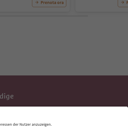
Prenota ora
Adige
e tue vacanze,