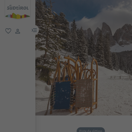
menu link
favoriti
user link
Piste da slittino