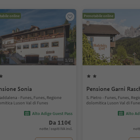
abile online
Prenotabile online
1
/
21
nsione Sonia
Pensione Garni Rasc
Maddalena - Funes, Funes, Regione
S. Pietro - Funes, Funes, Reg
omitica Luson Val di Funes
dolomitica Luson Val di Fune
Alto Adige Guest Pass
Alto Ad
Da
110
€
notte / ospiti IVA incl.
nott