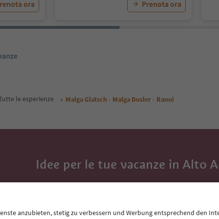
renota ora
Prenota ora
inanze
Tutte le esperienze
Malga Glatsch - Malga Dusler - Ranui
Idee per le tue vacanze in Alto 
Con la newsletter dell’Alto Adige ricevi consigli per l
eventi da non perdere e ricette tipiche.