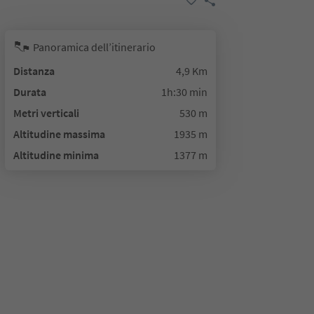
Panoramica dell’itinerario
Distanza
4,9 Km
Durata
1h:30 min
Metri verticali
530 m
Altitudine massima
1935 m
Altitudine minima
1377 m