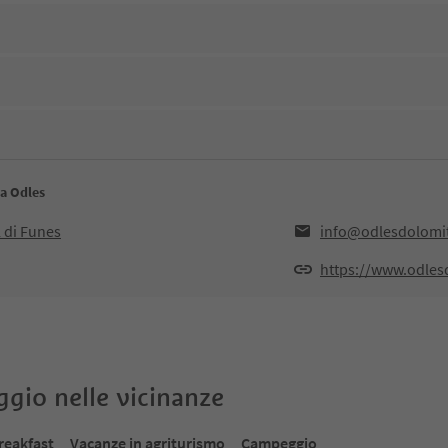
ca Odles
 di Funes
info@odlesdolomi
https://www.odles
oggio nelle vicinanze
reakfast
Vacanze in agriturismo
Campeggio