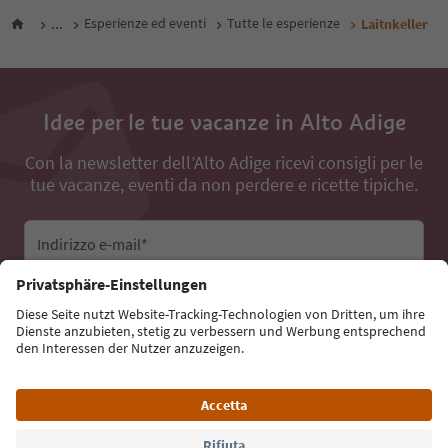
...
Esperienze ed eventi
Tutte le esperienze
Laitnkeller
Idee per le tue vacanze in Alto Adige
Con la newsletter dell’Alto Adige ricevi consigli per le
tue vacanze, eventi da non perdere e ricette tipiche.
Indirizzo e-mail*
Iscriviti alla newsletter