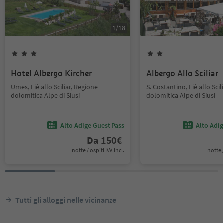
1
/
18
Hotel Albergo Kircher
Albergo Allo Sciliar
Umes, Fiè allo Sciliar, Regione
S. Costantino, Fiè allo Scil
dolomitica Alpe di Siusi
dolomitica Alpe di Siusi
Alto Adige Guest Pass
Alto Adi
Da
150
€
notte / ospiti IVA incl.
notte /
Tutti gli alloggi nelle vicinanze