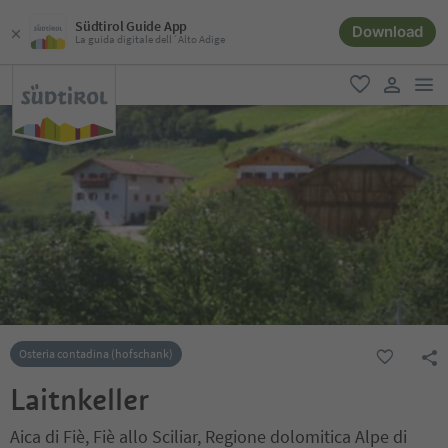
Südtirol Guide App
Download
La guida digitale dell´Alto Adige
men
favoriti
user lin
Osteria contadina (hofschank)
Laitnkeller
Aica di Fiè, Fiè allo Sciliar, Regione dolomitica Alpe di