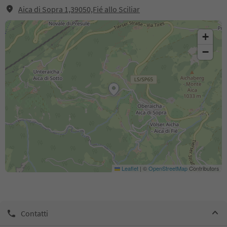
Aica di Sopra 1,39050,Fié allo Sciliar
+
−
Leaflet
|
©
OpenStreetMap
Contributors
Contatti