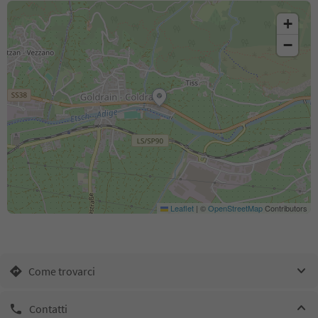
+
−
Leaflet
|
©
OpenStreetMap
Contributors
Come trovarci
Contatti