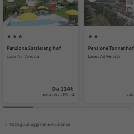
1
/
4
Pensione Sattlerenglhof
Pensione Tannenhof
Laces, Val Venosta
Laces, Val Venosta
Da
114
€
notte / ospiti IVA incl.
notte /
Tutti gli alloggi nelle vicinanze