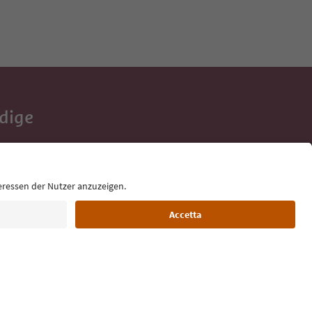
Adige
e tue vacanze,