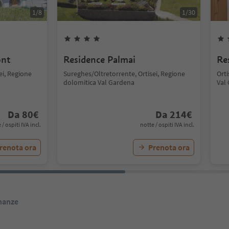
1
/
8
1
/
30
ont
Residence Palmai
Re
ei, Regione
Sureghes/Oltretorrente, Ortisei, Regione
Orti
dolomitica Val Gardena
Val
Da
80
€
Da
214
€
 / ospiti IVA incl.
notte / ospiti IVA incl.
renota ora
Prenota ora
inanze