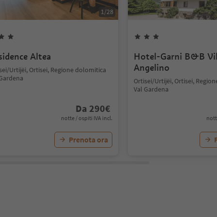
1
/
28
sidence Altea
Hotel-Garni B&B Vil
Angelino
sei/Urtijëi, Ortisei, Regione dolomitica
 Gardena
Ortisei/Urtijëi, Ortisei, Regio
Val Gardena
Da
290
€
notte / ospiti IVA incl.
nott
Prenota ora