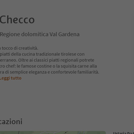
 Checco
i, Regione dolomitica Val Gardena
 tocco di creatività.
atti della cucina tradizionale tirolese con
raneo. Oltre ai classici piatti regionali potrete
tro chef: le famose costine o la squisita carne alla
fera di semplice eleganza e confortevole familiarità.
Leggi tutto
cazioni
Ustaria Da