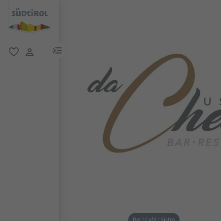
menu link
favoriti
user link
Bar / Café / Bistro