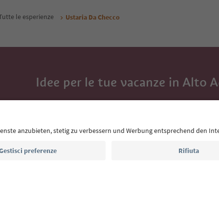
Tutte le esperienze
Ustaria Da Checco
Idee per le tue vacanze in Alto 
Con la newsletter dell’Alto Adige ricevi consigli per l
eventi da non perdere e ricette tipiche.
Indirizzo e-mail*
Iscriviti alla newsletter