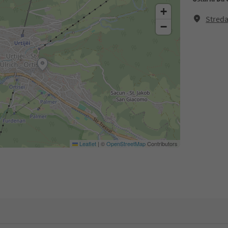
+
Streda
−
Leaflet
|
©
OpenStreetMap
Contributors