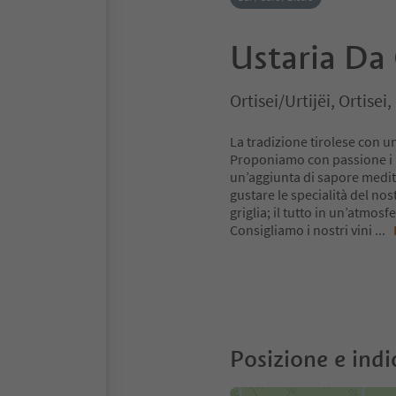
Ustaria Da
Ortisei/Urtijëi, Ortise
La tradizione tirolese con un
Proponiamo con passione i pi
un’aggiunta di sapore mediter
gustare le specialità del nos
griglia; il tutto in un’atmos
Consigliamo i nostri vini
...
Posizione e indi