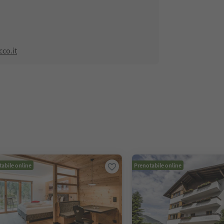
co.it
abile online
Prenotabile online