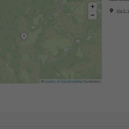
+
Via S.
−
Leaflet
|
©
OpenStreetMap
Contributors