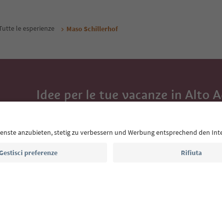
Tutte le esperienze
Maso Schillerhof
Idee per le tue vacanze in Alto 
Con la newsletter dell’Alto Adige ricevi consigli per l
eventi da non perdere e ricette tipiche.
Indirizzo e-mail*
Iscriviti alla newsletter