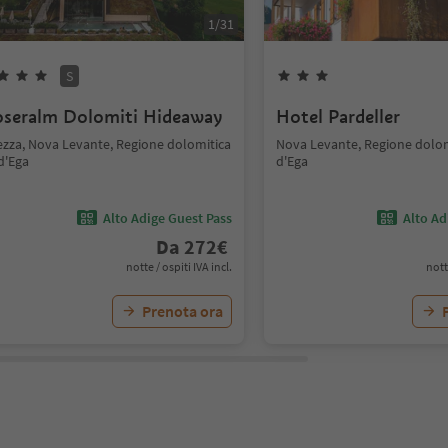
1
/
31
S
seralm Dolomiti Hideaway
Hotel Pardeller
ezza, Nova Levante, Regione dolomitica
Nova Levante, Regione dolom
d'Ega
d'Ega
Alto Adige Guest Pass
Alto Ad
Da
272
€
notte / ospiti IVA incl.
nott
Prenota ora