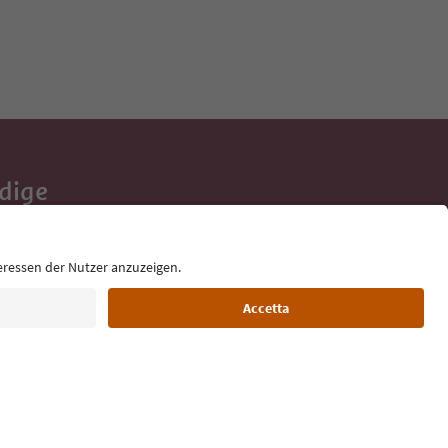
Adige
e tue vacanze,