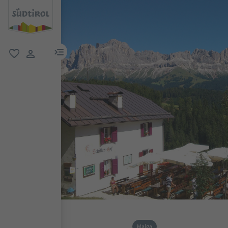
menu link
favoriti
user link
Malga