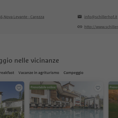
56,Nova Levante - Carezza
info@schillerhof.it
http://www.schiller
oggio nelle vicinanze
reakfast
Vacanze in agriturismo
Campeggio
Prenotabile online
Prenot