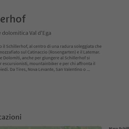
lerhof
 dolomitica Val d'Ega
 il Schillerhof, al centro di una radura soleggiata che
ozzafiato sul Catinaccio (Rosengarten) e il Latemar.
le Dolomiti, anche per giungere al Schillerhof si
r escursionisti, mountainbiker e per chi affronta il
piedi. Da Tires, Nova Levante, San Valentino o
...
cazioni
Maso Schil