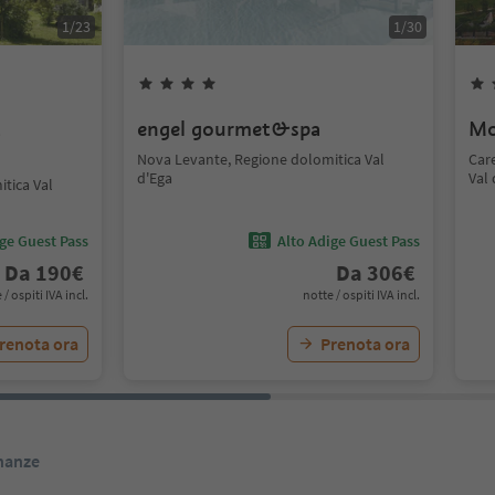
1
/
23
1
/
30
t
engel gourmet&spa
Mo
Nova Levante, Regione dolomitica Val
Car
d'Ega
Val 
tica Val
ige Guest Pass
Alto Adige Guest Pass
Da
190
€
Da
306
€
 / ospiti IVA incl.
notte / ospiti IVA incl.
renota ora
Prenota ora
inanze