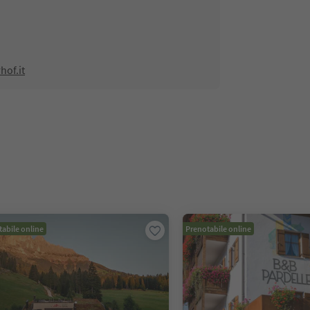
hof.it
abile online
Prenotabile online