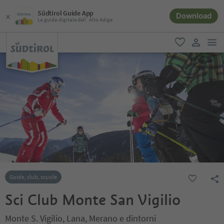
Südtirol Guide App
Download
La guida digitale dell´Alto Adige
men
favoriti
user lin
Guide, club, scuole
Sci Club Monte San Vigilio
Monte S. Vigilio, Lana, Merano e dintorni