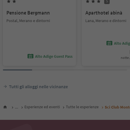
S
Pensione Bergmann
Aparthotel abinà
Postal, Merano e dintorni
Lana, Merano e dintorni
Alto Adi
Alto Adige Guest Pass
notte /
Tutti gli alloggi nelle vicinanze
...
Esperienze ed eventi
Tutte le esperienze
Sci Club Monte