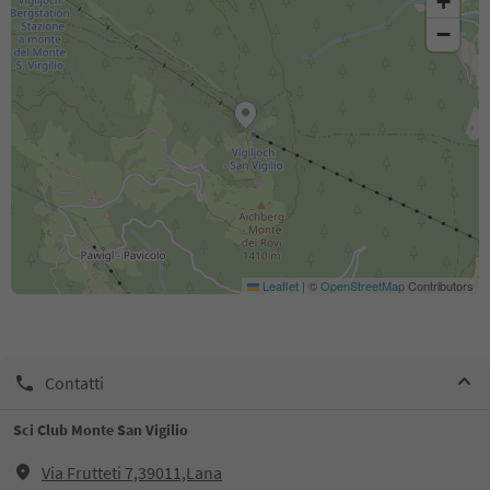
+
−
Leaflet
|
©
OpenStreetMap
Contributors
Contatti
Sci Club Monte San Vigilio
Via Frutteti 7,39011,Lana