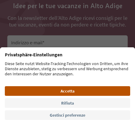
Idee per le tue vacanze in Alto Adige
Con la newsletter dell’Alto Adige ricevi consigli per le
tue vacanze, eventi da non perdere e ricette tipiche.
Indirizzo e-mail*
Iscriviti alla newsletter
Lingua: Italiano