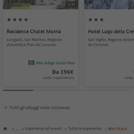
1
/
31
Residence Chalet Mornà
Hotel Lago della Cre
Longiarù, San Martino, Regione
San Vigilio, Regione dolom
dolomitica Plan de Corones
de Corones
Alto Adige Guest Pass
Da
196
€
notte / ospiti IVA incl.
notte /
Tutti gli alloggi nelle vicinanze
...
Esperienze ed eventi
Tutte le esperienze
Miri-Track