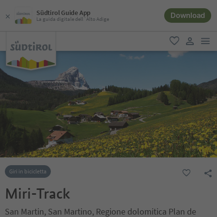
Südtirol Guide App
Download
La guida digitale dell´Alto Adige
men
favoriti
user lin
Giri in bicicletta
Miri-Track
San Martin, San Martino, Regione dolomitica Plan de