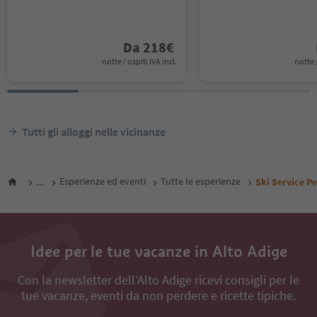
Da
218
€
notte / ospiti IVA incl.
notte /
Tutti gli alloggi nelle vicinanze
...
Esperienze ed eventi
Tutte le esperienze
Ski Service P
Idee per le tue vacanze in Alto Adige
Con la newsletter dell’Alto Adige ricevi consigli per le
tue vacanze, eventi da non perdere e ricette tipiche.