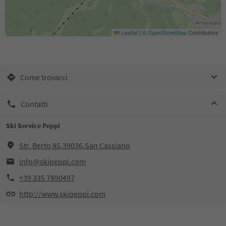
Leaflet
|
©
OpenStreetMap
Contributors
Come trovarci
Contatti
Ski Service Peppi
Str. Berto 85,39036,San Cassiano
info@skipeppi.com
+39 335 7890497
http://www.skipeppi.com