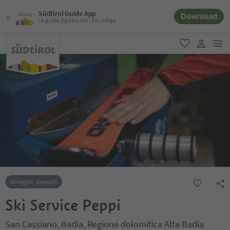
Südtirol Guide App
Download
La guida digitale dell´Alto Adige
men
favoriti
user lin
Noleggio, depositi
Ski Service Peppi
San Cassiano, Badia, Regione dolomitica Alta Badia