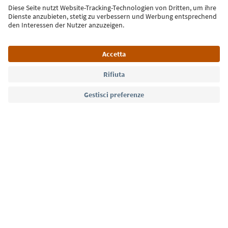
Iscriviti alla newsletter
Lingua: Italiano
Südtirol Guide App
FAQ
Contatti
Press
MICE
Privacy Policy