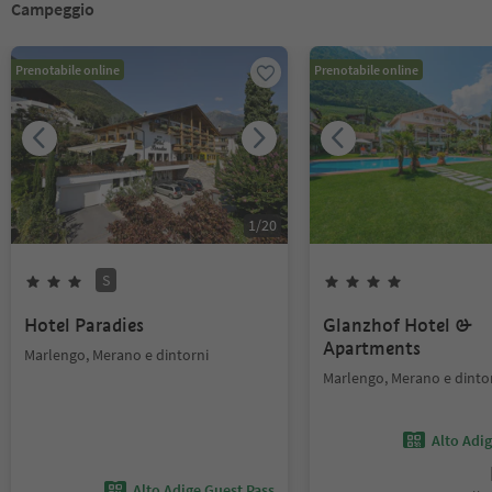
Campeggio
Prenotabile online
Prenotabile online
1
/
20
S
Hotel Paradies
Glanzhof Hotel &
Apartments
Marlengo, Merano e dintorni
Marlengo, Merano e dinto
Alto Adi
Alto Adige Guest Pass