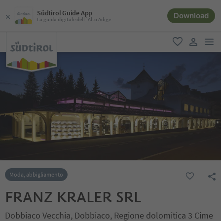
Südtirol Guide App
Download
La guida digitale dell´Alto Adige
men
favoriti
user lin
Moda, abbigliamento
FRANZ KRALER SRL
Dobbiaco Vecchia, Dobbiaco, Regione dolomitica 3 Cime