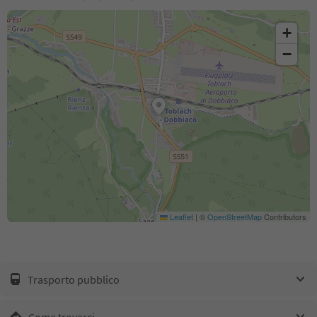
+
−
Leaflet
|
©
OpenStreetMap
Contributors
Trasporto pubblico
Come trovarci