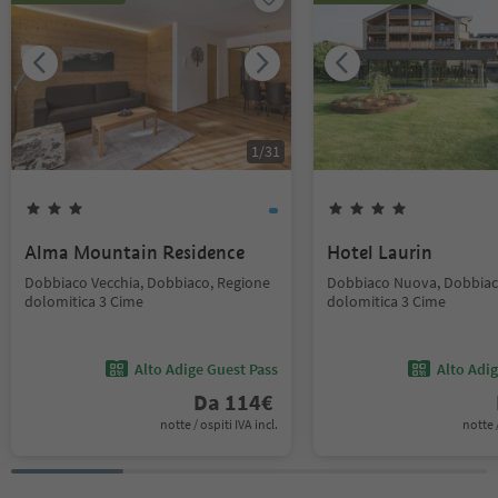
1
/
31
Alma Mountain Residence
Hotel Laurin
Dobbiaco Vecchia, Dobbiaco, Regione
Dobbiaco Nuova, Dobbiac
dolomitica 3 Cime
dolomitica 3 Cime
Alto Adige Guest Pass
Alto Adi
Da
114
€
notte / ospiti IVA incl.
notte /