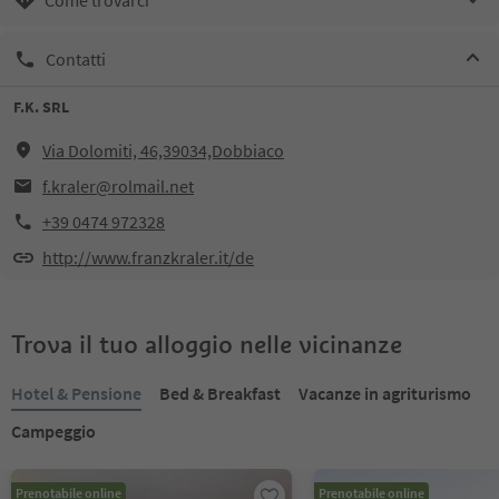
Contatti
F.K. SRL
Via Dolomiti, 46,39034,Dobbiaco
f.kraler@rolmail.net
+39 0474 972328
http://www.franzkraler.it/de
Trova il tuo alloggio nelle vicinanze
Hotel & Pensione
Bed & Breakfast
Vacanze in agriturismo
Campeggio
Prenotabile online
Prenotabile online