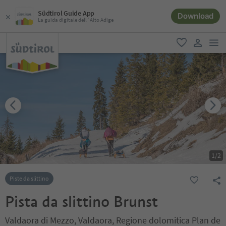
Südtirol Guide App
Download
La guida digitale dell´Alto Adige
men
favoriti
user lin
1
/
2
Piste da slittino
Pista da slittino Brunst
Valdaora di Mezzo, Valdaora, Regione dolomitica Plan de