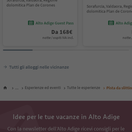
Sorafurcia, Valdaora, Regione
dolomitica Plan de Corones
Sorafurcia, Valdaora, Reg
dolomitica Plan de Coron
Alto Adige Guest Pass
Alto Adi
Da
168
€
notte / ospiti IVA incl.
notte /
Tutti gli alloggi nelle vicinanze
...
Esperienze ed eventi
Tutte le esperienze
Pista da slitti
Idee per le tue vacanze in Alto Adige
Con la newsletter dell’Alto Adige ricevi consigli per le