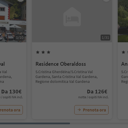
1
/
10
1
/
31
al
Residence Oberaldoss
An
a Val
S.Cristina Gherdëina/S.Cristina Val
S.Cr
ardena,
Gardena, Santa Cristina Val Gardena,
Gar
ena
Regione dolomitica Val Gardena
Reg
Da
130
€
Da
126
€
 / ospiti IVA incl.
notte / ospiti IVA incl.
renota ora
Prenota ora