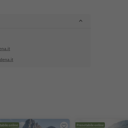
ena.it
dena.it
abile online
Prenotabile online