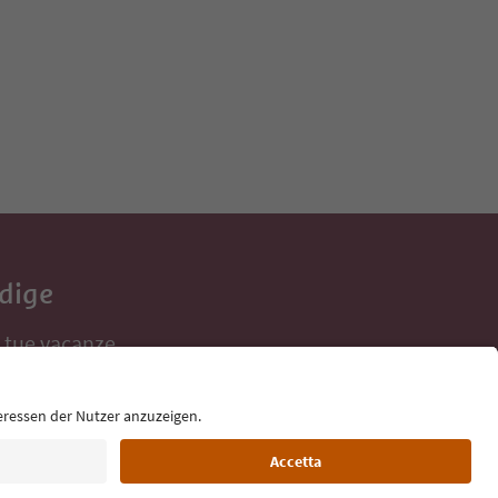
Adige
e tue vacanze,