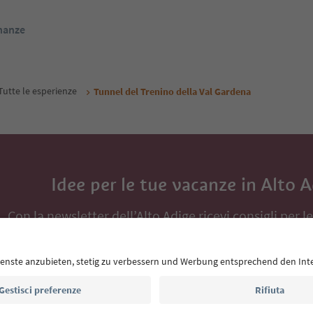
inanze
Tutte le esperienze
Tunnel del Trenino della Val Gardena
Idee per le tue vacanze in Alto 
Con la newsletter dell’Alto Adige ricevi consigli per l
eventi da non perdere e ricette tipiche.
Indirizzo e-mail*