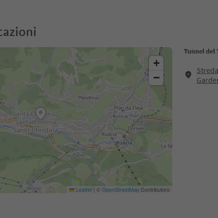
cazioni
Tunnel del 
+
Streda
−
Garde
Leaflet
|
©
OpenStreetMap
Contributors