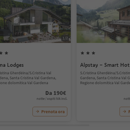
1
/
7
na Lodges
Alpstay – Smart Hot
istina Gherdëina/S.Cristina Val
S.Cristina Gherdëina/S.Cristi
dena, Santa Cristina Val Gardena,
Gardena, Santa Cristina Val 
ione dolomitica Val Gardena
Regione dolomitica Val Gard
Da
190
€
notte / ospiti IVA incl.
nott
Prenota ora