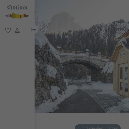
menu link
favoriti
user link
Cultura e luoghi di interesse