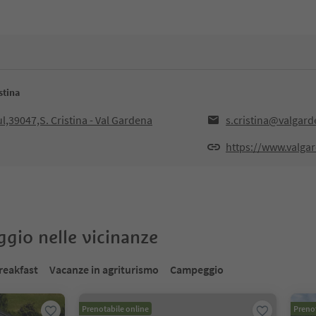
stina
ul,39047,S. Cristina - Val Gardena
s.cristina@valgard
https://www.valgar
oggio nelle vicinanze
reakfast
Vacanze in agriturismo
Campeggio
Prenotabile online
Prenot