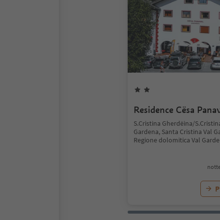
Residence Cësa Panav
S.Cristina Gherdëina/S.Cristin
Gardena, Santa Cristina Val G
Regione dolomitica Val Gard
notte
P