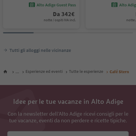
Alto Adige Guest Pass
Alto Adi
Da
342
€
notte / ospiti IVA incl.
notte /
Tutti gli alloggi nelle vicinanze
...
Esperienze ed eventi
Tutte le esperienze
Café Stern
Idee per le tue vacanze in Alto Adige
Con la newsletter dell’Alto Adige ricevi consigli per le
tue vacanze, eventi da non perdere e ricette tipiche.