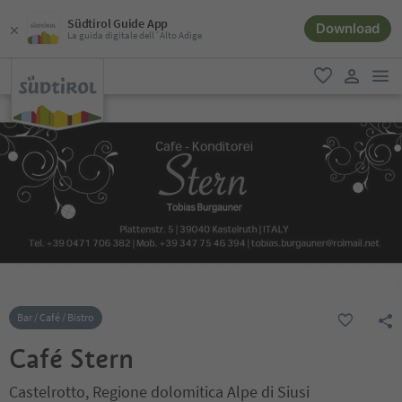
Südtirol Guide App
Download
La guida digitale dell´Alto Adige
men
favoriti
user lin
Bar / Café / Bistro
Café Stern
Castelrotto, Regione dolomitica Alpe di Siusi