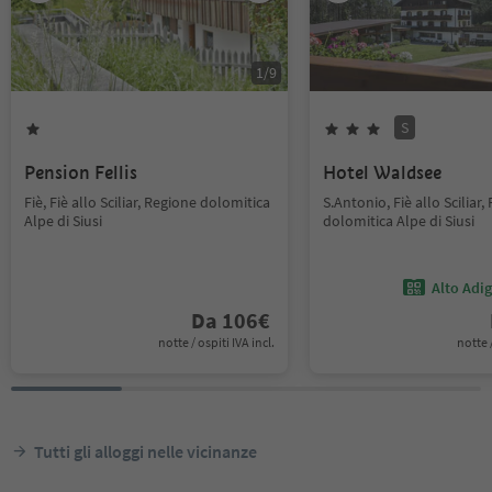
1
/
9
S
Pension Fellis
Hotel Waldsee
Fiè, Fiè allo Sciliar, Regione dolomitica
S.Antonio, Fiè allo Sciliar,
Alpe di Siusi
dolomitica Alpe di Siusi
Alto Adi
Da
106
€
notte / ospiti IVA incl.
notte /
Tutti gli alloggi nelle vicinanze