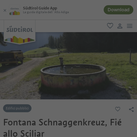
Südtirol Guide App
Download
La guida digitale dell´Alto Adige
men
favoriti
user lin
Edifici pubblici
Fontana Schnaggenkreuz, Fié
allo Sciliar