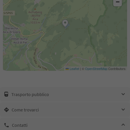
−
Leaflet
|
©
OpenStreetMap
Contributors
Trasporto pubblico
Come trovarci
Contatti