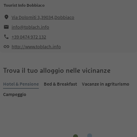
Tourist Info Dobbiaco
Via Dolomiti 3,39034,Dobbiaco
info@toblach.info
+39 0474 972 132
http://www.toblach.info
Trova il tuo alloggio nelle vicinanze
Hotel & Pensione
Bed & Breakfast
Vacanze in agriturismo
Campeggio
Prenotabile online
Prenotabile online