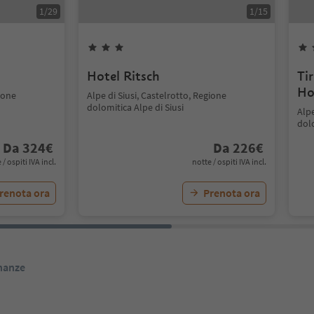
1
/
29
1
/
15
Hotel Ritsch
Ti
Ho
gione
Alpe di Siusi, Castelrotto, Regione
dolomitica Alpe di Siusi
Alpe
dolo
Da
324
€
Da
226
€
 / ospiti IVA incl.
notte / ospiti IVA incl.
renota ora
Prenota ora
inanze