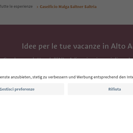
Tutte le esperienze
Caseificio Malga Saltner Saltria
Idee per le tue vacanze in Alto 
Con la newsletter dell’Alto Adige ricevi consigli per l
eventi da non perdere e ricette tipiche.
Indirizzo e-mail*
Iscriviti alla newsletter