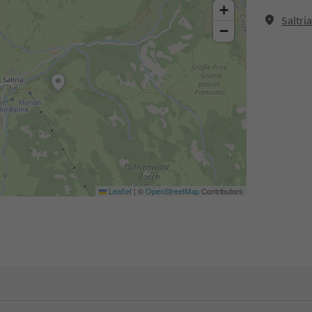
+
Saltri
−
Leaflet
|
©
OpenStreetMap
Contributors