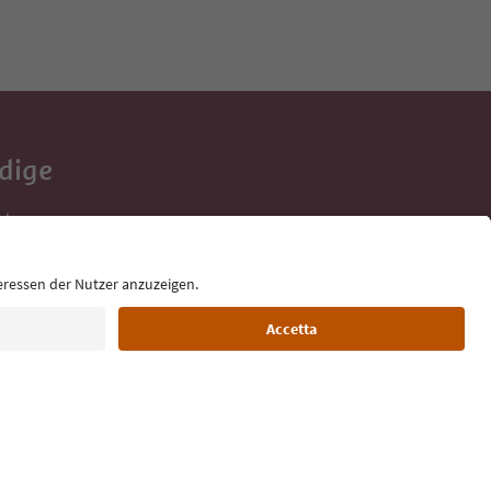
Adige
e tue vacanze,