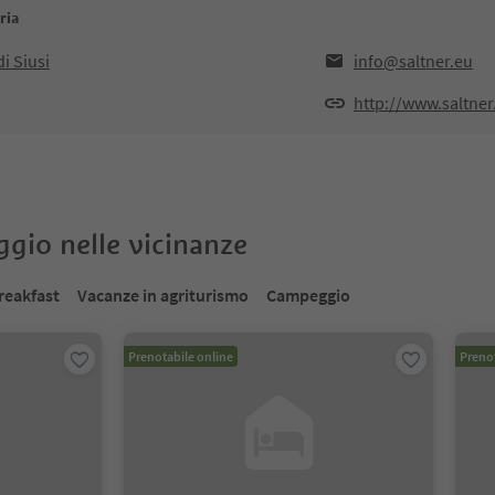
ria
i Siusi
info@saltner.eu
http://www.saltner
oggio nelle vicinanze
reakfast
Vacanze in agriturismo
Campeggio
Prenotabile online
Prenot