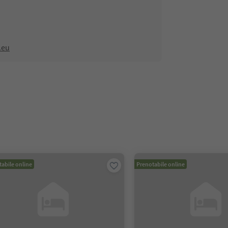
.eu
abile online
Prenotabile online