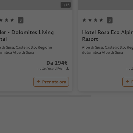
1
/
16
S
S
rler - Dolomites Living
Hotel Rosa Eco Alpi
tel
Resort
 di Siusi, Castelrotto, Regione
Alpe di Siusi, Castelrotto, Re
mitica Alpe di Siusi
dolomitica Alpe di Siusi
Da
294
€
notte / ospiti IVA incl.
nott
Prenota ora