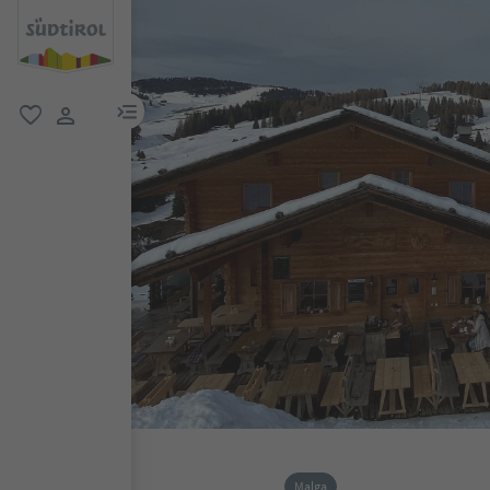
menu link
favoriti
user link
Malga