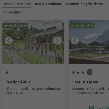
Hotel & Pensione
Bed & Breakfast
Vacanze in agriturismo
Campeggio
Prenotabile online
Prenotabile online
1
/
9
S
Pension Fellis
Hotel Waldsee
Fiè, Fiè allo Sciliar, Regione dolomitica
S.Antonio, Fiè allo Sciliar,
Alpe di Siusi
dolomitica Alpe di Siusi
Alto Adi