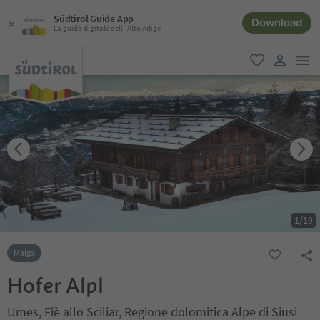
Südtirol Guide App
Download
La guida digitale dell´Alto Adige
men
favoriti
user lin
1
/
19
Malga
Hofer Alpl
Umes, Fiè allo Sciliar, Regione dolomitica Alpe di Siusi