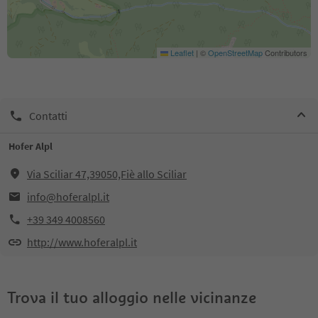
Leaflet
|
©
OpenStreetMap
Contributors
Contatti
Hofer Alpl
Via Sciliar 47,39050,Fiè allo Sciliar
info@hoferalpl.it
+39 349 4008560
http://www.hoferalpl.it
Trova il tuo alloggio nelle vicinanze