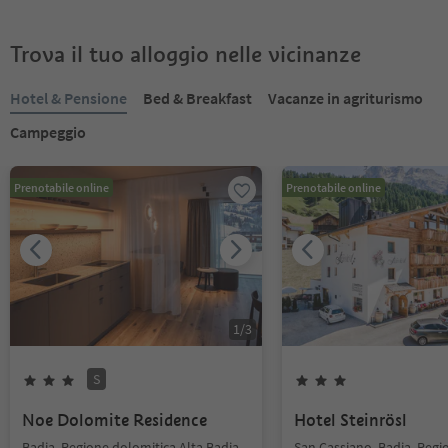
Trova il tuo alloggio nelle vicinanze
Hotel & Pensione
Bed & Breakfast
Vacanze in agriturismo
Campeggio
Prenotabile online
Prenotabile online
1
/
3
S
Noe Dolomite Residence
Hotel Steinrösl
Badia, Regione dolomitica Alta Badia
San Cassiano, Badia, Regi