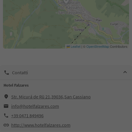
Leaflet
|
©
OpenStreetMap
Contributors
Contatti
Hotel Falzares
Str. Micurá de Rü 21,39036,San Cassiano
info@hotelfalzares.com
+39 0471 849496
http://www.hotelfalzares.com