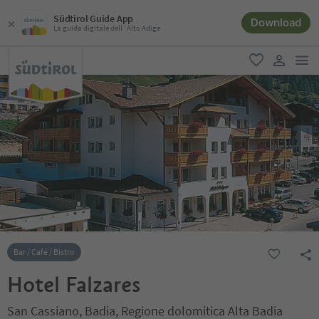
Südtirol Guide App
Download
La guida digitale dell´Alto Adige
men
favoriti
user lin
Bar / Café / Bistro
Hotel Falzares
San Cassiano, Badia, Regione dolomitica Alta Badia