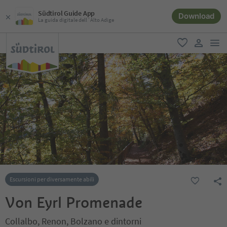
Südtirol Guide App
Download
La guida digitale dell´Alto Adige
men
favoriti
user lin
Escursioni per diversamente abili
Von Eyrl Promenade
Collalbo, Renon, Bolzano e dintorni