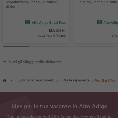
Soprabolzano, Renon, Bolzano e
Collalbo, Renon, Bolzano 
dintorni
Alto Adige Guest Pass
Alto Adi
Da
82
€
notte / ospiti IVA incl.
notte /
Tutti gli alloggi nelle vicinanze
...
Esperienze ed eventi
Tutte le esperienze
Von Eyrl Pro
Idee per le tue vacanze in Alto Adige
Con la newsletter dell’Alto Adige ricevi consigli per le