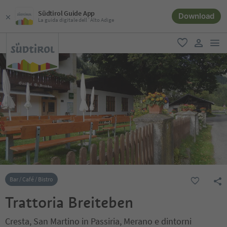
Südtirol Guide App
Download
La guida digitale dell´Alto Adige
men
favoriti
user lin
Bar / Café / Bistro
Trattoria Breiteben
Cresta, San Martino in Passiria, Merano e dintorni