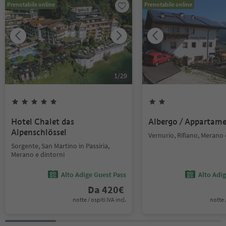
Prenotabile online
Prenotabile online
1
/
29
Hotel Chalet das
Albergo / Appartam
Alpenschlössel
Vernurio, Rifiano, Merano 
Sorgente, San Martino in Passiria,
Merano e dintorni
Alto Adige Guest Pass
Alto Adi
Da
420
€
notte / ospiti IVA incl.
notte /