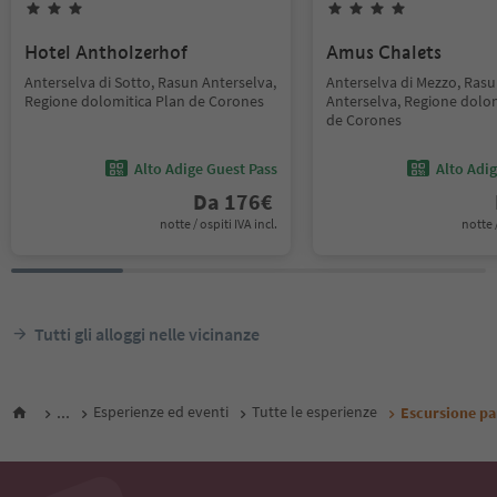
Hotel Antholzerhof
Amus Chalets
Anterselva di Sotto, Rasun Anterselva,
Anterselva di Mezzo, Ras
Regione dolomitica Plan de Corones
Anterselva, Regione dolom
de Corones
Alto Adige Guest Pass
Alto Adi
Da
176
€
notte / ospiti IVA incl.
notte /
Tutti gli alloggi nelle vicinanze
...
Esperienze ed eventi
Tutte le esperienze
Escursione pa