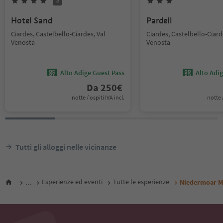
S
Hotel Sand
Pardell
Ciardes, Castelbello-Ciardes, Val
Ciardes, Castelbello-Ciard
Venosta
Venosta
Alto Adige Guest Pass
Alto Adi
Da
250
€
notte / ospiti IVA incl.
notte /
Tutti gli alloggi nelle vicinanze
...
Esperienze ed eventi
Tutte le esperienze
Niedermoar 