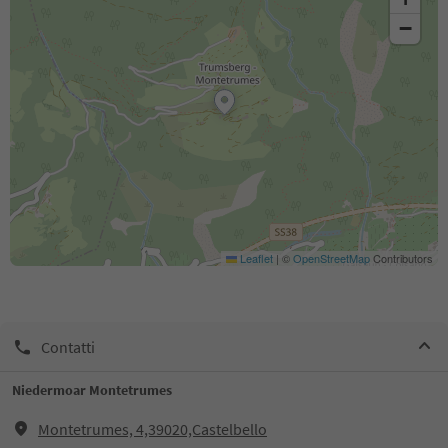
−
Leaflet
|
©
OpenStreetMap
Contributors
Contatti
Niedermoar Montetrumes
Montetrumes, 4,39020,Castelbello