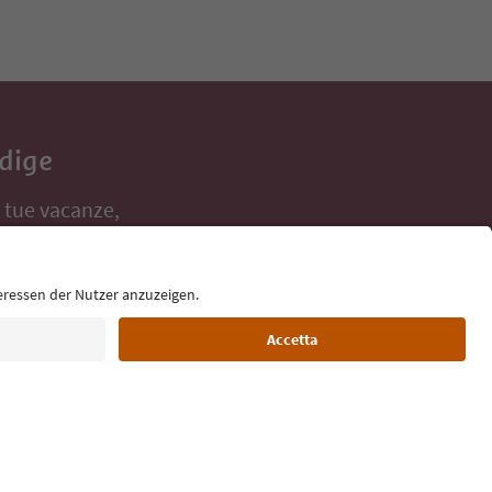
Adige
e tue vacanze,