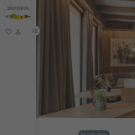
menu link
favoriti
user link
Bar / Café / Bistro