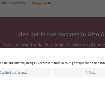
Tutte le esperienze
Albergo Stella
Idee per le tue vacanze in Alto 
Con la newsletter dell’Alto Adige ricevi consigli per l
eventi da non perdere e ricette tipiche.
Indirizzo e-mail*
Iscriviti alla newsletter