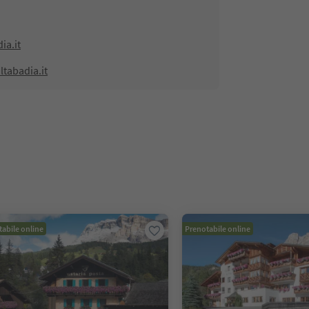
ia.it
ltabadia.it
abile online
Prenotabile online