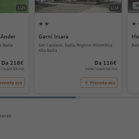
1
/
25
1
/
24
 Ander
Garni Irsara
Ho
a Badia
San Cassiano, Badia, Regione dolomitica
Bad
Alta Badia
Da
218
€
Da
116
€
 / ospiti IVA incl.
notte / ospiti IVA incl.
renota ora
Prenota ora
inanze