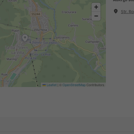
+
Str. R
−
Leaflet
|
©
OpenStreetMap
Contributors