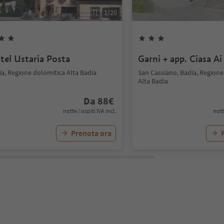
1
/
20
tel Ustaria Posta
Garni + app. Ciasa Ai
ia, Regione dolomitica Alta Badia
San Cassiano, Badia, Regione
Alta Badia
Da
88
€
notte / ospiti IVA incl.
nott
Prenota ora