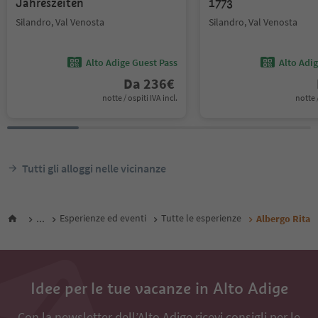
Jahreszeiten
1773
Silandro, Val Venosta
Silandro, Val Venosta
Alto Adige Guest Pass
Alto Adi
Da
236
€
notte / ospiti IVA incl.
notte /
Tutti gli alloggi nelle vicinanze
...
Esperienze ed eventi
Tutte le esperienze
Albergo Rita
Idee per le tue vacanze in Alto Adige
Con la newsletter dell’Alto Adige ricevi consigli per le