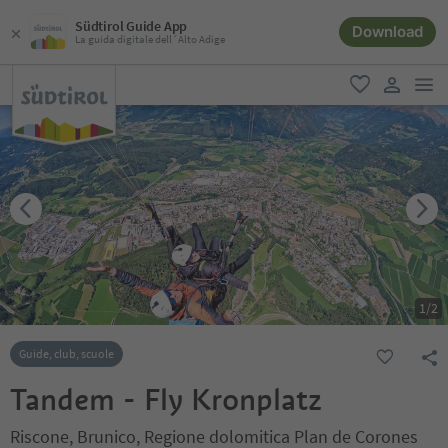
Südtirol Guide App
Download
La guida digitale dell´Alto Adige
men
favoriti
user lin
1
/
2
Guide, club, scuole
Tandem - Fly Kronplatz
Riscone, Brunico, Regione dolomitica Plan de Corones