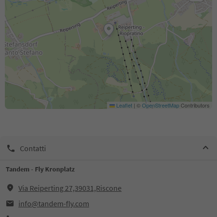
Leaflet
|
©
OpenStreetMap
Contributors
Contatti
Tandem - Fly Kronplatz
Via Reiperting 27,39031,Riscone
info@tandem-fly.com