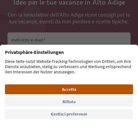
Idee per le tue vacanze in Alto Adige
Con la newsletter dell’Alto Adige ricevi consigli per le
tue vacanze, eventi da non perdere e ricette tipiche.
Indirizzo e-mail*
Iscriviti alla newsletter
Lingua: Italiano