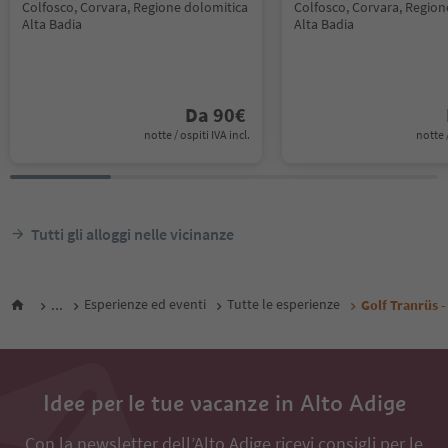
Colfosco, Corvara, Regione dolomitica
Colfosco, Corvara, Region
Alta Badia
Alta Badia
Da
90
€
notte / ospiti IVA incl.
notte /
Tutti gli alloggi nelle vicinanze
...
Esperienze ed eventi
Tutte le esperienze
Golf Tranrüs 
Idee per le tue vacanze in Alto Adige
Con la newsletter dell’Alto Adige ricevi consigli per le