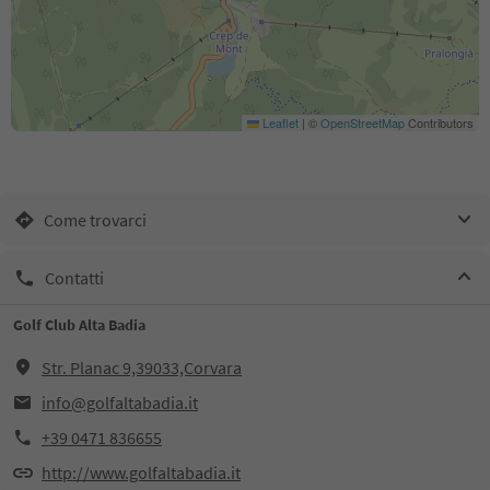
Leaflet
|
©
OpenStreetMap
Contributors
Come trovarci
Contatti
Golf Club Alta Badia
Str. Planac 9,39033,Corvara
info@golfaltabadia.it
+39 0471 836655
http://www.golfaltabadia.it