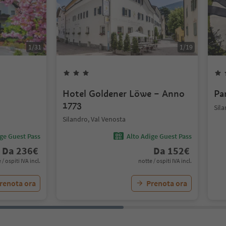
1
/
31
1
/
19
Hotel Goldener Löwe – Anno
Pa
1773
Sila
Silandro, Val Venosta
ige Guest Pass
Alto Adige Guest Pass
Da
236
€
Da
152
€
 / ospiti IVA incl.
notte / ospiti IVA incl.
renota ora
Prenota ora