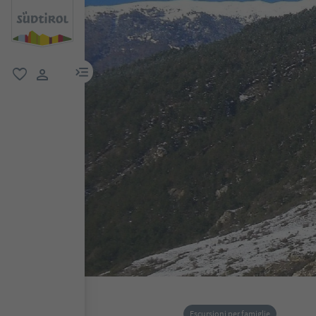
menu link
favoriti
user link
Escursioni per famiglie