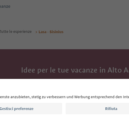
inanze
Tutte le esperienze
Lasa - Sisinius
Idee per le tue vacanze in Alto 
Con la newsletter dell’Alto Adige ricevi consigli per l
eventi da non perdere e ricette tipiche.
Indirizzo e-mail*