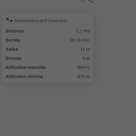
Panoramica dell’itinerario
Distanza
1,1 Km
Durata
0h:16 min
Salita
11 m
Discesa
0 m
Altitudine massima
884 m
Altitudine minima
870 m