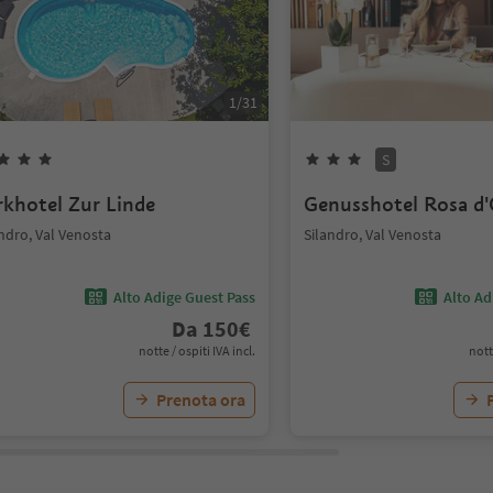
1
/
31
S
rkhotel Zur Linde
Genusshotel Rosa d
ndro, Val Venosta
Silandro, Val Venosta
Alto Adige Guest Pass
Alto Ad
Da
150
€
notte / ospiti IVA incl.
nott
Prenota ora