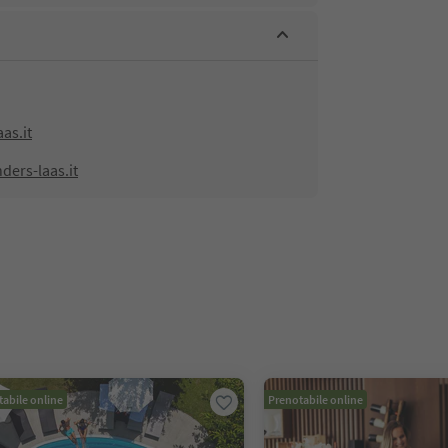
as.it
ders-laas.it
abile online
Prenotabile online