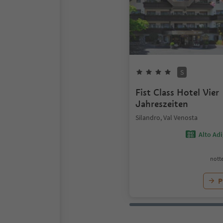
S
Fist Class Hotel Vier
Jahreszeiten
Silandro, Val Venosta
Alto Ad
notte
P