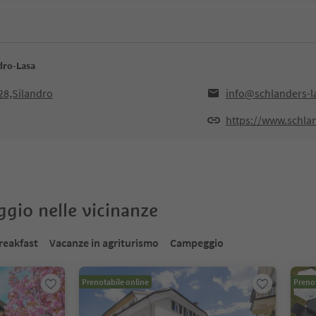
ndro-Lasa
28,Silandro
info@schlanders-la
https://www.schlan
oggio nelle vicinanze
reakfast
Vacanze in agriturismo
Campeggio
Prenotabile online
Prenot