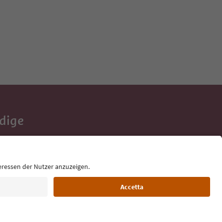
Adige
e tue vacanze,