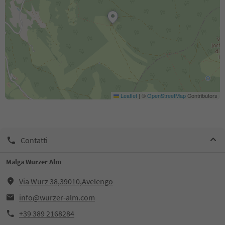
Leaflet
|
©
OpenStreetMap
Contributors
Contatti
Malga Wurzer Alm
Via Wurz 38,39010,Avelengo
info@wurzer-alm.com
+39 389 2168284