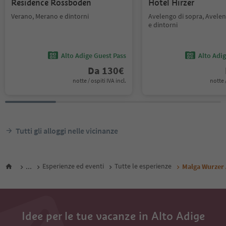
Residence Rossboden
Hotel Hirzer
Verano, Merano e dintorni
Avelengo di sopra, Avele
e dintorni
Alto Adige Guest Pass
Alto Adi
Da
130
€
notte / ospiti IVA incl.
notte /
Tutti gli alloggi nelle vicinanze
...
Esperienze ed eventi
Tutte le esperienze
Malga Wurzer
Idee per le tue vacanze in Alto Adige