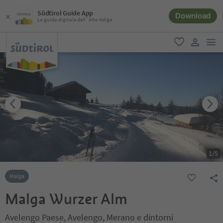
Südtirol Guide App
Download
La guida digitale dell´Alto Adige
men
favoriti
user lin
1
/
5
Malga
Malga Wurzer Alm
Avelengo Paese, Avelengo, Merano e dintorni