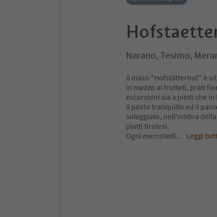
Hofstaette
Narano, Tesimo, Meran
Il maso "Hofstätterhof" è si
in mezzo ai frutteti, prati fio
escursioni sia a piedi che in 
Il posto tranquillo ed il pa
soleggiato, nell'ombra della 
piatti tirolesi.
Ogni mercoledì
...
Leggi tut