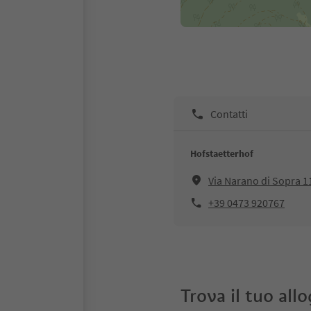
Contatti
Hofstaetterhof
Via Narano di Sopra 
+39 0473 920767
Trova il tuo all