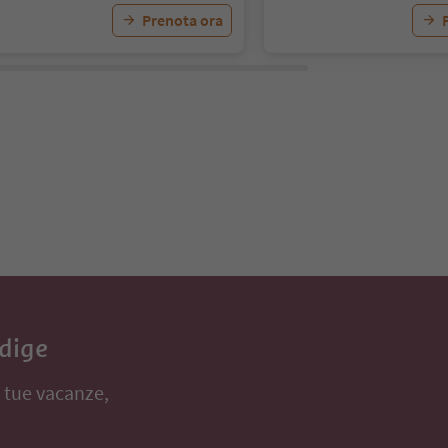
Prenota ora
Adige
e tue vacanze,