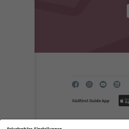
Südtirol Guide App
FAQ
Contatti
Press
MIC