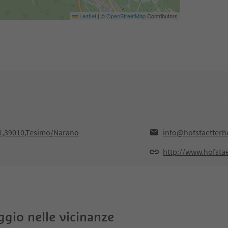
Leaflet
|
©
OpenStreetMap
Contributors
11,39010,Tesimo/Narano
info@hofstaetterho
http://www.hofstae
oggio nelle vicinanze