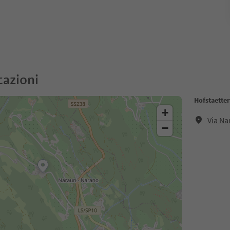
cazioni
Hofstaette
+
Via Na
−