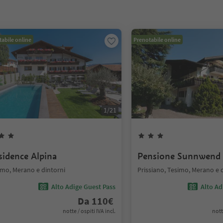
abile online
Prenotabile online
1
/
21
sidence Alpina
Pensione Sunnwend
imo, Merano e dintorni
Prissiano, Tesimo, Merano e 
Alto Adige Guest Pass
Alto Ad
Da
110
€
notte / ospiti IVA incl.
nott