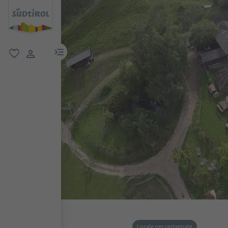
menu link
favoriti
user link
Locale per castagnate