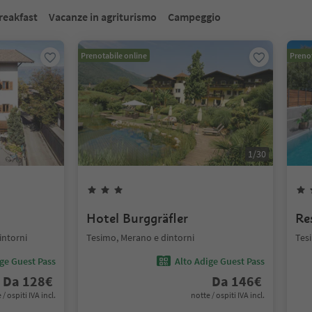
reakfast
Vacanze in agriturismo
Campeggio
Prenotabile online
Prenot
1
/
30
Hotel Burggräfler
Re
intorni
Tesimo, Merano e dintorni
Tes
ige Guest Pass
Alto Adige Guest Pass
Da
128
€
Da
146
€
 / ospiti IVA incl.
notte / ospiti IVA incl.