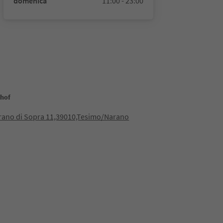
domenica
11:00 - 23:00
rhof
rano di Sopra 11,39010,Tesimo/Narano