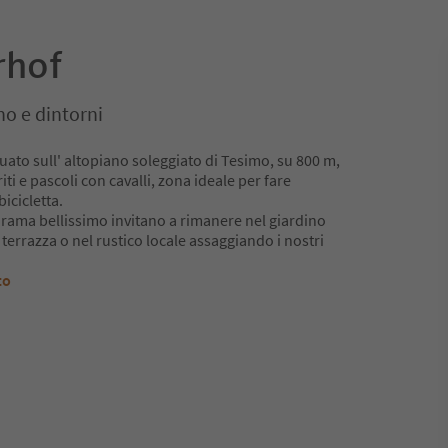
rhof
o e dintorni
tuato sull' altopiano soleggiato di Tesimo, su 800 m,
riti e pascoli con cavalli, zona ideale per fare
bicicletta.
norama bellissimo invitano a rimanere nel giardino
terrazza o nel rustico locale assaggiando i nostri
to