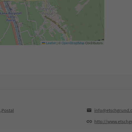
Leaflet
|
©
OpenStreetMap
Contributors
,Postal
info@etschgrund.
http://www.etsch