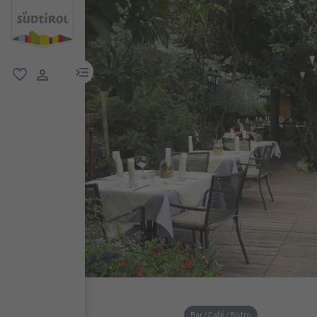
menu link
favoriti
user link
Bar / Café / Bistro