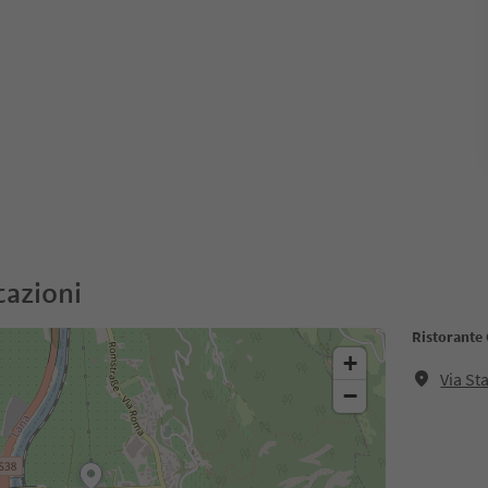
cazioni
Ristorante
+
Via St
−