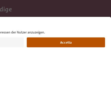
Adige
e tue vacanze,
Lingua: Italiano