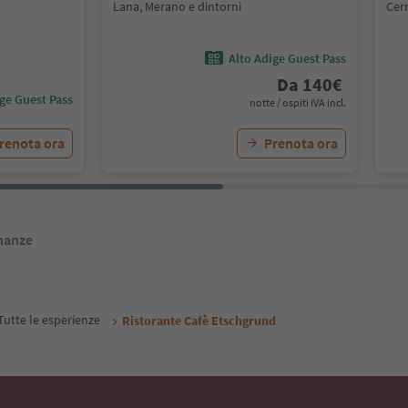
Lana, Merano e dintorni
Cer
Alto Adige Guest Pass
Da
140
€
ige Guest Pass
notte / ospiti IVA incl.
renota ora
Prenota ora
inanze
Tutte le esperienze
Ristorante Cafè Etschgrund