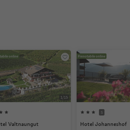
abile online
Prenotabile online
1
/
15
S
tel Valtnaungut
Hotel Johanneshof