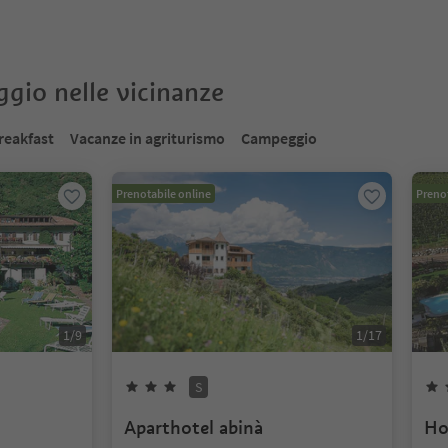
oggio nelle vicinanze
reakfast
Vacanze in agriturismo
Campeggio
Prenotabile online
Prenot
1
/
9
1
/
17
S
Aparthotel abinà
Ho