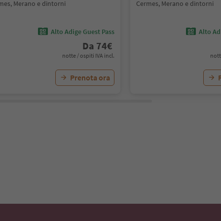
mes, Merano e dintorni
Cermes, Merano e dintorni
Alto Adige Guest Pass
Alto Ad
Da
74
€
notte / ospiti IVA incl.
nott
Prenota ora