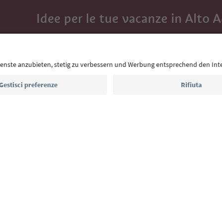
Idee per le tue vacanze in Alto 
Con la newsletter dell’Alto Adige ricevi consigli per l
eventi da non perdere e ricette tipiche.
Indirizzo e-mail*
Iscriviti alla newsletter