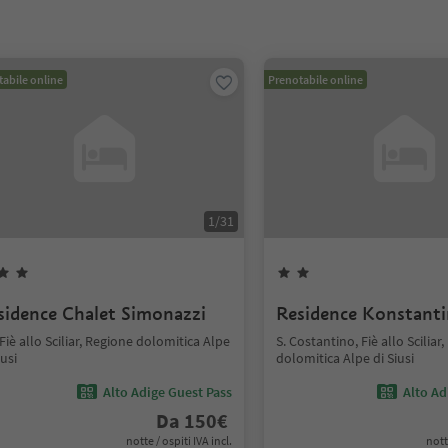
abile online
Prenotabile online
1
/
31
sidence Chalet Simonazzi
Residence Konstanti
 Fiè allo Sciliar, Regione dolomitica Alpe
S. Costantino, Fiè allo Sciliar
iusi
dolomitica Alpe di Siusi
Alto Adige Guest Pass
Alto Ad
Da
150
€
notte / ospiti IVA incl.
nott