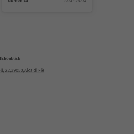
domenica
7:00 - 23:00
 Schönblick
ll, 22,39050,Aica di Fiè