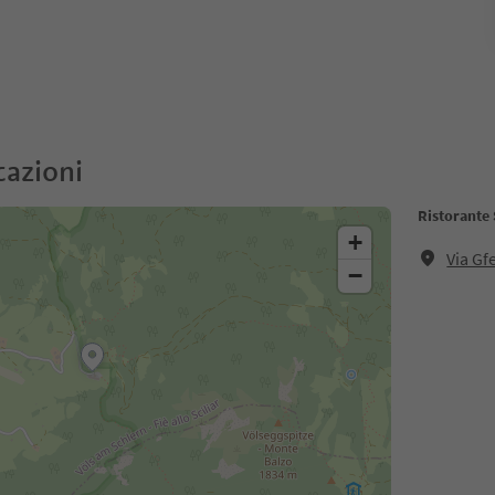
cazioni
Ristorante
+
Via Gfe
−