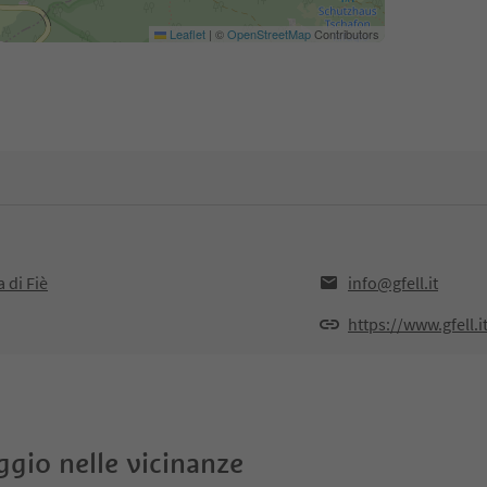
Leaflet
|
©
OpenStreetMap
Contributors
a di Fiè
info@gfell.it
https://www.gfell.i
oggio nelle vicinanze