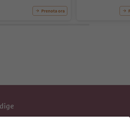
Prenota ora
Adige
e tue vacanze,