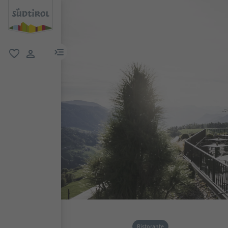
menu link
favoriti
user link
Ristorante