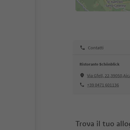
Contatti
Ristorante Schönblick
Via Gfell, 22,39050,Aic
+39 0471 601136
Trova il tuo all