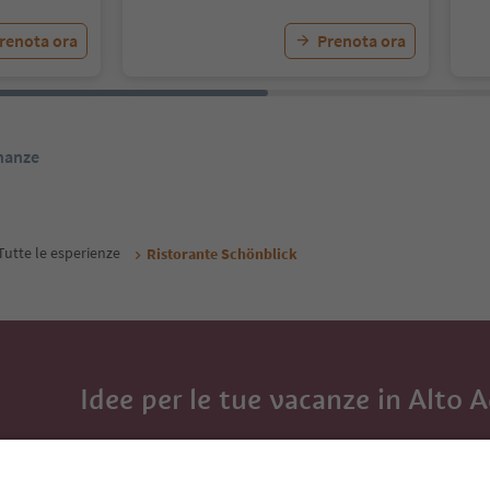
renota ora
Prenota ora
inanze
Tutte le esperienze
Ristorante Schönblick
Idee per le tue vacanze in Alto 
Con la newsletter dell’Alto Adige ricevi consigli per l
eventi da non perdere e ricette tipiche.