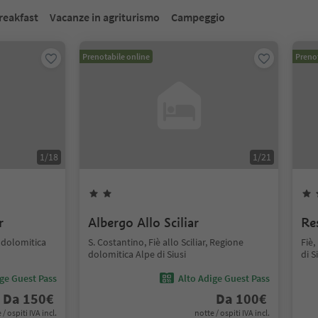
reakfast
Vacanze in agriturismo
Campeggio
Prenotabile online
Prenot
1
/
18
1
/
21
r
Albergo Allo Sciliar
Re
e dolomitica
S. Costantino, Fiè allo Sciliar, Regione
Fiè,
dolomitica Alpe di Siusi
di S
ige Guest Pass
Alto Adige Guest Pass
Da
150
€
Da
100
€
 / ospiti IVA incl.
notte / ospiti IVA incl.