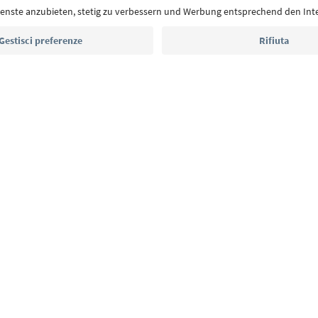
Indirizzo e-mail*
Iscriviti alla newsletter
E
Privacy Policy
Termini e condizioni
Crediti
Cookie Policy