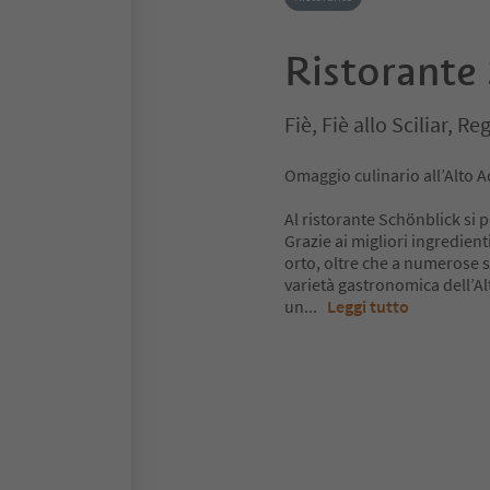
Ristorante
Fiè, Fiè allo Sciliar, R
Omaggio culinario all’Alto Ad
Al ristorante Schönblick si p
Grazie ai migliori ingredient
orto, oltre che a numerose sp
varietà gastronomica dell’Alt
un
...
Leggi tutto