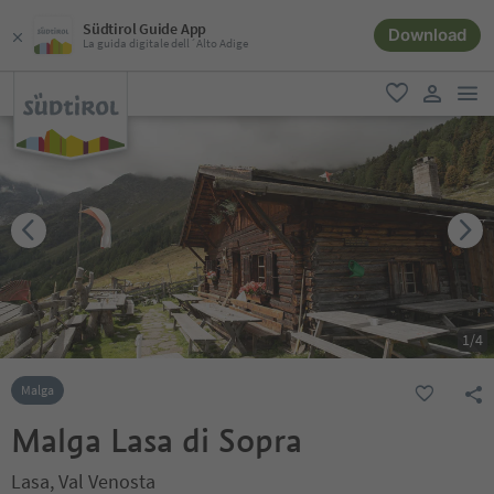
Südtirol Guide App
Download
La guida digitale dell´Alto Adige
men
favoriti
user lin
1
/
4
Malga
Malga Lasa di Sopra
Lasa, Val Venosta