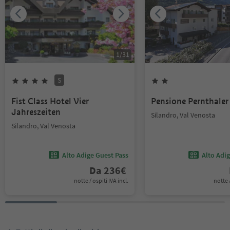
1
/
31
S
Fist Class Hotel Vier
Pensione Pernthaler
Jahreszeiten
Silandro, Val Venosta
Silandro, Val Venosta
Alto Adige Guest Pass
Alto Adi
Da
236
€
notte / ospiti IVA incl.
notte /