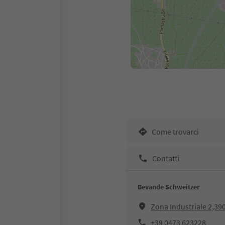
Come trovarci
Contatti
Bevande Schweitzer
Zona Industriale 2,39
+39 0473 623228