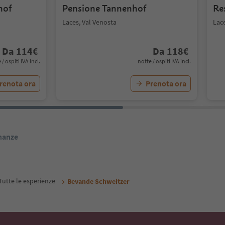
hof
Pensione Tannenhof
Re
Laces, Val Venosta
Lace
Da
114
€
Da
118
€
 / ospiti IVA incl.
notte / ospiti IVA incl.
renota ora
Prenota ora
inanze
Tutte le esperienze
Bevande Schweitzer