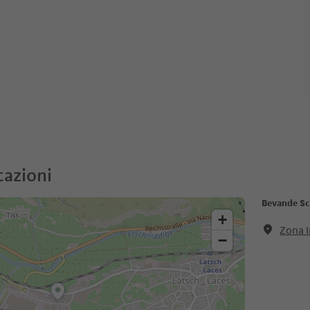
cazioni
Bevande Sc
+
Zona I
−