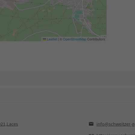
Leaflet
|
©
OpenStreetMap
Contributors
021,Laces
info@schweitzer-ge