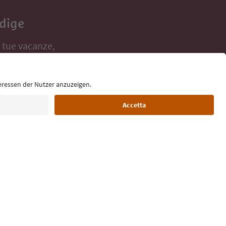
Adige
e tue vacanze,
Lingua: Italiano