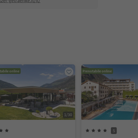
zer-getraenke.it/it/
abile online
Prenotabile online
1
/
30
S