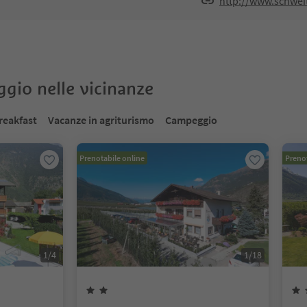
http://www.schweit
oggio nelle vicinanze
reakfast
Vacanze in agriturismo
Campeggio
Prenotabile online
Prenot
1
/
4
1
/
18