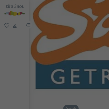
menu link
favoriti
user link
Bevande