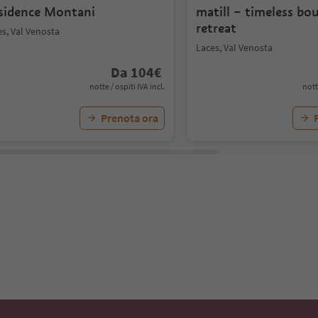
sidence Montani
matill – timeless bo
retreat
s, Val Venosta
Laces, Val Venosta
Da
104
€
notte / ospiti IVA incl.
nott
Prenota ora