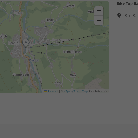
Bike Top B
+
Str. S
−
Leaflet
|
©
OpenStreetMap
Contributors