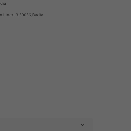
adia
an Linert 3,39036,Badia