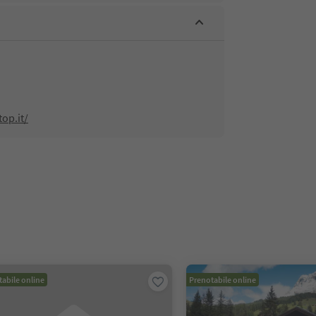
top.it/
abile online
Prenotabile online