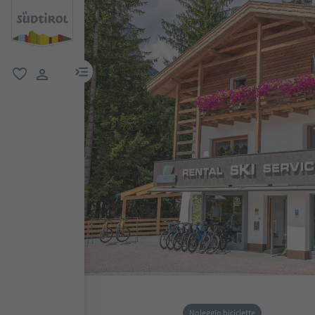
menu link
favoriti
user link
Noleggio biciclette