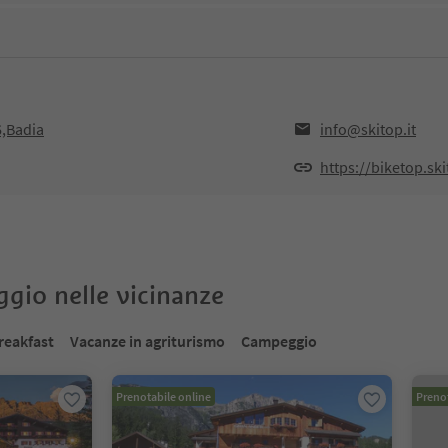
6,Badia
info@skitop.it
https://biketop.ski
oggio nelle vicinanze
reakfast
Vacanze in agriturismo
Campeggio
Prenotabile online
Prenot