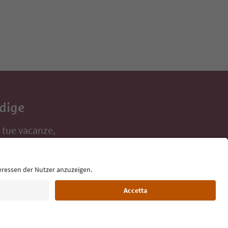
Adige
e tue vacanze,