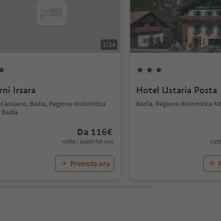
1
/
24
ni Irsara
Hotel Ustaria Posta
 Cassiano, Badia, Regione dolomitica
Badia, Regione dolomitica Al
 Badia
Da
116
€
notte / ospiti IVA incl.
nott
Prenota ora