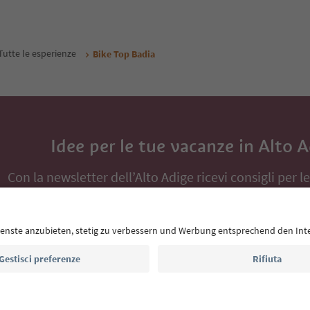
Tutte le esperienze
Bike Top Badia
Idee per le tue vacanze in Alto 
Con la newsletter dell’Alto Adige ricevi consigli per l
eventi da non perdere e ricette tipiche.
Indirizzo e-mail*
Iscriviti alla newsletter