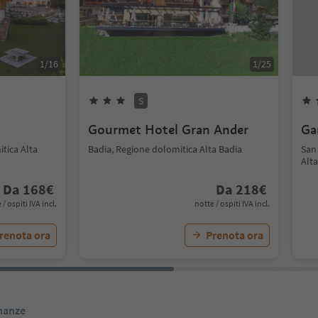
1
/
16
1
/
25
S
Gourmet Hotel Gran Ander
Gar
itica Alta
Badia, Regione dolomitica Alta Badia
San
Alta
Da
168
€
Da
218
€
 / ospiti IVA incl.
notte / ospiti IVA incl.
renota ora
Prenota ora
inanze