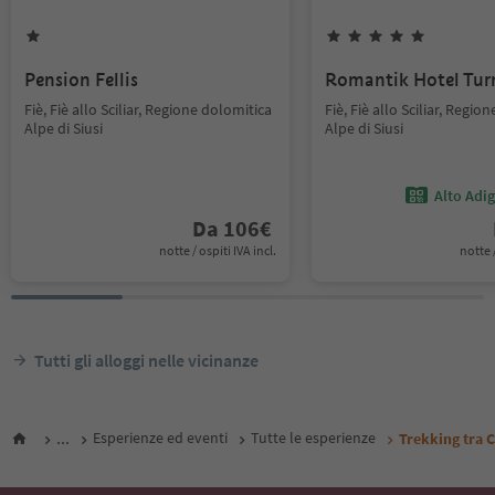
Pension Fellis
Romantik Hotel Tu
Fiè, Fiè allo Sciliar, Regione dolomitica
Fiè, Fiè allo Sciliar, Regio
Alpe di Siusi
Alpe di Siusi
Alto Adi
Da
106
€
notte / ospiti IVA incl.
notte /
Tutti gli alloggi nelle vicinanze
...
Esperienze ed eventi
Tutte le esperienze
Trekking tra C