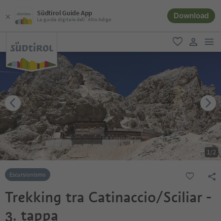
Südtirol Guide App
Download
La guida digitale dell´Alto Adige
men
favoriti
user lin
1
/
2
Escursionismo
Trekking tra Catinaccio/Sciliar -
3. tappa