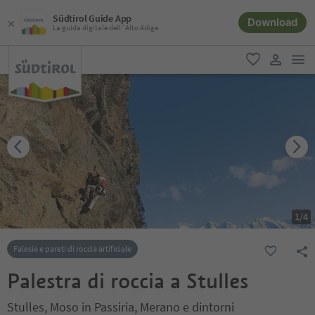
Südtirol Guide App
Download
La guida digitale dell´Alto Adige
men
favoriti
user lin
1
/
4
Falesie e pareti di roccia artificiale
Palestra di roccia a Stulles
Stulles, Moso in Passiria, Merano e dintorni