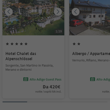
1
/
29
Hotel Chalet das
Albergo / Appartam
Alpenschlössel
Vernurio, Rifiano, Merano 
Sorgente, San Martino in Passiria,
Merano e dintorni
Alto Adige Guest Pass
Alto Adi
Da
420
€
notte / ospiti IVA incl.
notte /