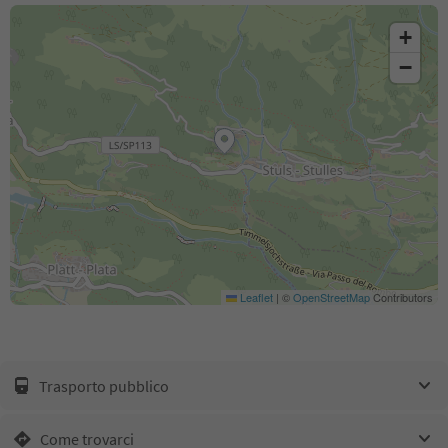
+
−
Leaflet
|
©
OpenStreetMap
Contributors
Trasporto pubblico
Come trovarci