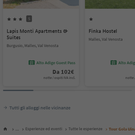
S
Lapis Monti Apartments &
Finka Hostel
Suites
Malles, Val Venosta
Burgusio, Malles, Val Venosta
Alto Adige Guest Pass
Alto Adi
Da
102
€
notte / ospiti IVA incl.
notte /
Tutti gli alloggi nelle vicinanze
...
Esperienze ed eventi
Tutte le esperienze
Tour Gola Uin