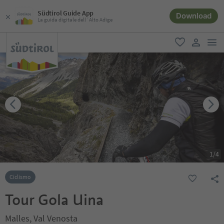
Südtirol Guide App
Download
La guida digitale dell´Alto Adige
men
favoriti
user lin
1
/
4
Ciclismo
Tour Gola Uina
Malles, Val Venosta