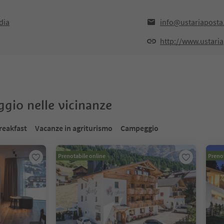
dia
info@ustariaposta.
http://www.ustaria
oggio nelle vicinanze
reakfast
Vacanze in agriturismo
Campeggio
Prenotabile online
Prenot