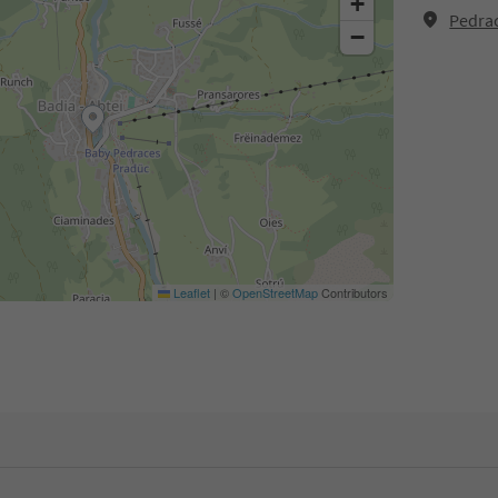
+
Pedrac
−
Leaflet
|
©
OpenStreetMap
Contributors