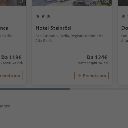
1
/
3
1
/
26
ence
Hotel Steinrösl
Do
a Badia
San Cassiano, Badia, Regione dolomitica
San
Alta Badia
Alta
Da
119
€
Da
124
€
 / ospiti IVA incl.
notte / ospiti IVA incl.
renota ora
Prenota ora
inanze