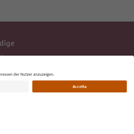
Adige
e tue vacanze,