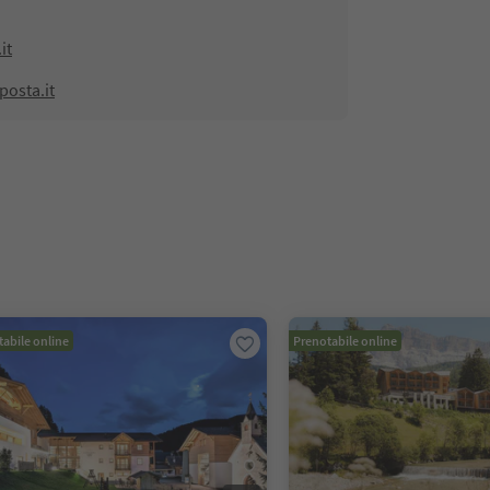
it
posta.it
abile online
Prenotabile online