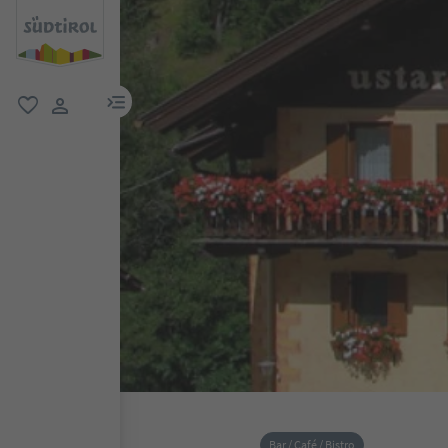
menu link
favoriti
user link
Bar / Café / Bistro