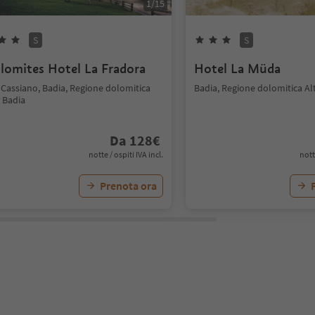
1
/
15
S
S
lomites Hotel La Fradora
Hotel La Müda
 Cassiano, Badia, Regione dolomitica
Badia, Regione dolomitica Al
 Badia
Da
128
€
notte / ospiti IVA incl.
nott
Prenota ora