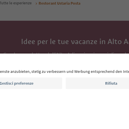
Tutte le esperienze
Restorant Ustaria Posta
Idee per le tue vacanze in Alto 
Con la newsletter dell’Alto Adige ricevi consigli per l
eventi da non perdere e ricette tipiche.
Indirizzo e-mail*
Iscriviti alla newsletter