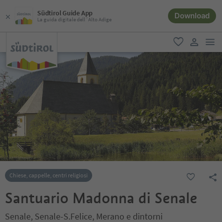
Südtirol Guide App
Download
La guida digitale dell´Alto Adige
men
favoriti
user lin
Chiese, cappelle, centri religiosi
Santuario Madonna di Senale
Senale, Senale-S.Felice, Merano e dintorni