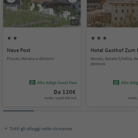
1
/
7
Neue Post
Hotel Gasthof Zum 
Proves, Merano e dintorni
Senale, Senale-S.Felice, M
dintorni
Alto Adige Guest Pass
Alto Adi
Da
120
€
notte / ospiti IVA incl.
notte /
Tutti gli alloggi nelle vicinanze