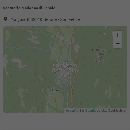
Santuario Madonna di Senale
Malgasott,39010,Senale - San Felice
+
−
Leaflet
|
©
OpenStreetMap
Contributors