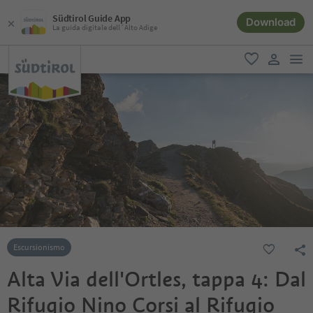
Südtirol Guide App
Download
La guida digitale dell´Alto Adige
men
favoriti
user lin
Escursionismo
Alta Via dell'Ortles, tappa 4: Dal
Rifugio Nino Corsi al Rifugio