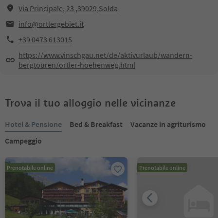
Via Principale, 23 ,39029,Solda
info@ortlergebiet.it
+39 0473 613015
https://www.vinschgau.net/de/aktivurlaub/wandern-
bergtouren/ortler-hoehenweg.html
Trova il tuo alloggio nelle vicinanze
Hotel & Pensione
Bed & Breakfast
Vacanze in agriturismo
Campeggio
Prenotabile online
Prenotabile online